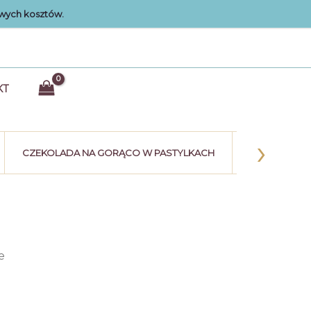
wych kosztów.
KT
›
CZEKOLADA NA GORĄCO W PASTYLKACH
KULE CZEK
e