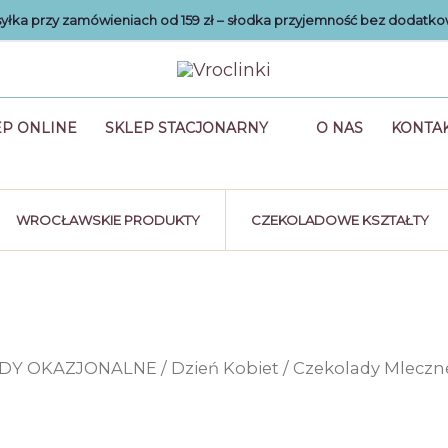
łka przy zamówieniach od 159 zł – słodka przyjemność bez dodatko
EP ONLINE
SKLEP STACJONARNY
O NAS
KONTA
WROCŁAWSKIE PRODUKTY
CZEKOLADOWE KSZTAŁTY
DY OKAZJONALNE
/
Dzień Kobiet
/ Czekolady Mleczn