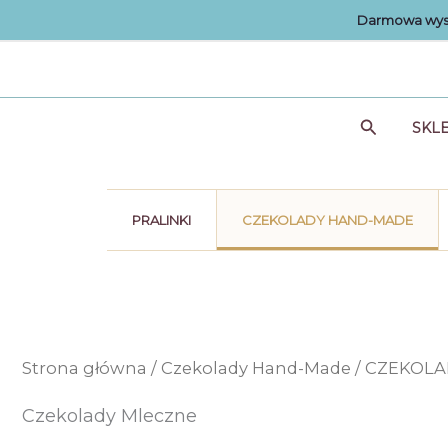
Przejdź
Darmowa wysy
do
treści
Szukaj
SKL
PRALINKI
CZEKOLADY HAND-MADE
Strona główna
/
Czekolady Hand-Made
/
CZEKOLA
Czekolady Mleczne