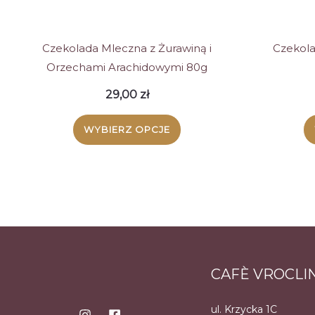
stronie
produktu
Czekolada Mleczna z Żurawiną i
Czekola
Orzechami Arachidowymi 80g
29,00
zł
WYBIERZ OPCJE
Ten
produkt
ma
wiele
wariantów.
CAFÈ VROCLI
Opcje
można
ul. Krzycka 1C