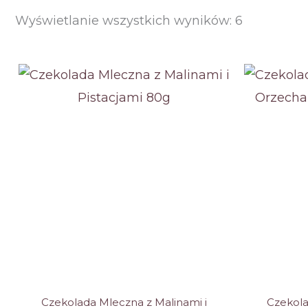
Posortow
Wyświetlanie wszystkich wyników: 6
według
ceny:
od
niskiej
do
wysokiej
Czekolada Mleczna z Malinami i
Czekola