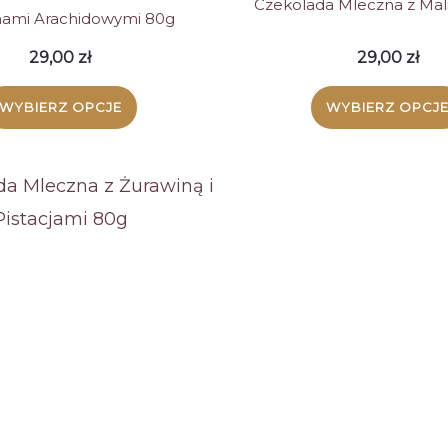
Czekolada Mleczna z Mal
ami Arachidowymi 80g
29,00
zł
29,00
zł
WYBIERZ OPCJE
WYBIERZ OPCJ
Ten
Ten
produkt
produ
ma
ma
wiele
wiele
wariantów.
warian
Opcje
Opcje
można
możn
wybrać
wybra
na
na