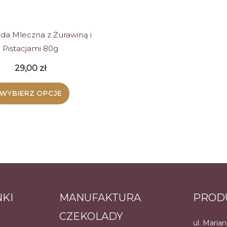
stronie
stroni
produktu
produ
da Mleczna z Żurawiną i
Pistacjami 80g
29,00
zł
WYBIERZ OPCJE
Ten
produkt
ma
wiele
wariantów.
NKI
MANUFAKTURA
PROD
Opcje
CZEKOLADY
można
ul. Maria