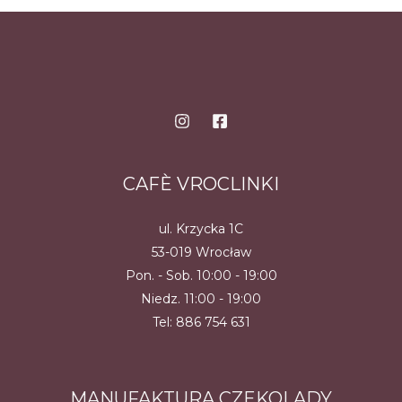
wiele
wiele
wariantów.
wariantów.
Opcje
Opcje
można
można
wybrać
wybrać
na
na
stronie
stronie
produktu
produktu
CAFÈ VROCLINKI
ul. Krzycka 1C
53-019 Wrocław
Pon. - Sob. 10:00 - 19:00
Niedz. 11:00 - 19:00
Tel:
886 754 631
MANUFAKTURA CZEKOLADY