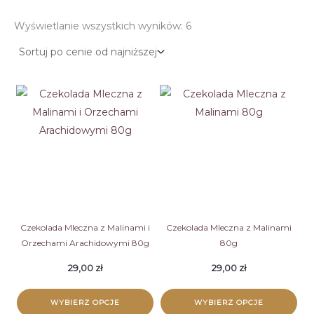
Posortowane
Wyświetlanie wszystkich wyników: 6
według
ceny:
od
niskiej
do
wysokiej
Czekolada Mleczna z Malinami i
Czekolada Mleczna z Malinami
Orzechami Arachidowymi 80g
80g
29,00
zł
29,00
zł
WYBIERZ OPCJE
WYBIERZ OPCJE