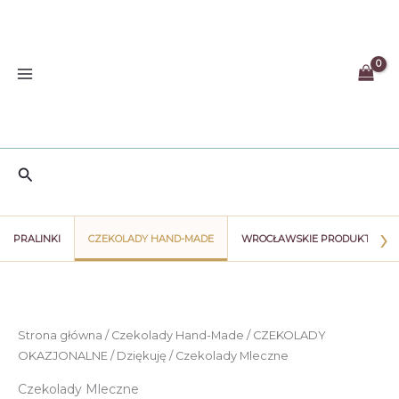
Przejdź
do
treści
Szukaj
›
PRALINKI
CZEKOLADY HAND-MADE
WROCŁAWSKIE PRODUKTY
Strona główna
/
Czekolady Hand-Made
/
CZEKOLADY
OKAZJONALNE
/
Dziękuję
/ Czekolady Mleczne
Czekolady Mleczne