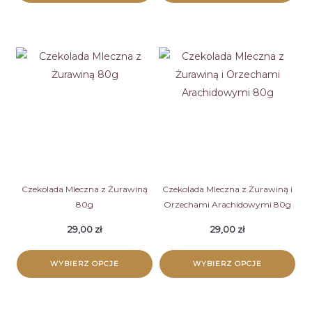
Ten
Ten
produkt
produkt
ma
ma
wiele
wiele
wariantów.
wariantów.
Opcje
Opcje
można
można
wybrać
wybrać
na
na
stronie
stronie
Czekolada Mleczna z Żurawiną
Czekolada Mleczna z Żurawiną i
80g
Orzechami Arachidowymi 80g
produktu
produktu
29,00
zł
29,00
zł
WYBIERZ OPCJE
WYBIERZ OPCJE
Ten
Ten