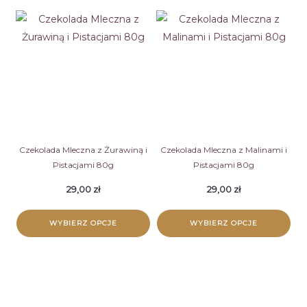
produkt
produkt
ma
ma
wiele
wiele
wariantów.
wariantów.
Opcje
Opcje
można
można
wybrać
wybrać
na
na
stronie
stronie
Czekolada Mleczna z Żurawiną i
Czekolada Mleczna z Malinami i
Pistacjami 80g
Pistacjami 80g
produktu
produktu
29,00
zł
29,00
zł
WYBIERZ OPCJE
WYBIERZ OPCJE
Ten
Ten
produkt
produkt
ma
ma