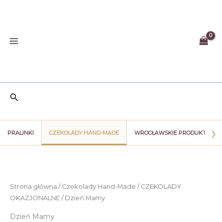
Przejdź
do
treści
Szukaj
›
PRALINKI
CZEKOLADY HAND-MADE
WROCŁAWSKIE PRODUKTY
Strona główna
/
Czekolady Hand-Made
/
CZEKOLADY
OKAZJONALNE
/ Dzień Mamy
Dzień Mamy