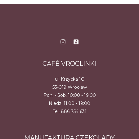
wiele
wiele
wariantów.
wariantów.
Opcje
Opcje
można
można
wybrać
wybrać
na
na
stronie
stronie
produktu
produktu
CAFÈ VROCLINKI
ul. Krzycka 1C
53-019 Wrocław
Pon. - Sob. 10:00 - 19:00
Niedz. 11:00 - 19:00
Tel:
886 754 631
MANUFAKTURA CZEKOLADY