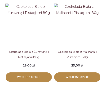
produkt
produkt
ma
ma
wiele
wiele
wariantów.
wariantów.
Opcje
Opcje
można
można
wybrać
wybrać
na
na
stronie
stronie
Czekolada Biała z Żurawiną i
Czekolada Biała z Malinami i
Pistacjami 80g
Pistacjami 80g
produktu
produktu
29,00
zł
29,00
zł
WYBIERZ OPCJE
WYBIERZ OPCJE
Ten
Ten
produkt
produkt
ma
ma