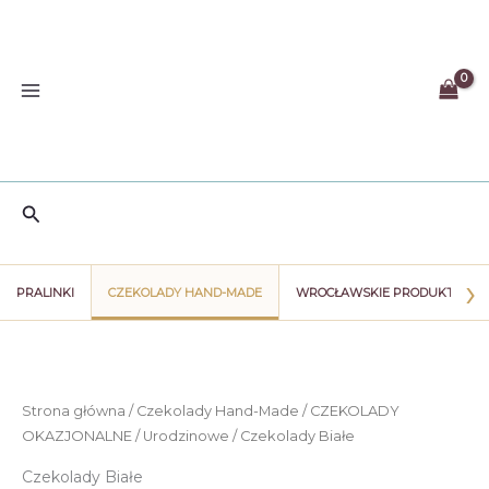
Przejdź
do
treści
Szukaj
›
PRALINKI
CZEKOLADY HAND-MADE
WROCŁAWSKIE PRODUKTY
Strona główna
/
Czekolady Hand-Made
/
CZEKOLADY
OKAZJONALNE
/
Urodzinowe
/ Czekolady Białe
Czekolady Białe