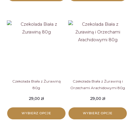
Ten
Ten
produkt
produkt
ma
ma
wiele
wiele
wariantów.
wariantów.
Opcje
Opcje
można
można
wybrać
wybrać
na
na
stronie
stronie
Czekolada Biała z Żurawiną
Czekolada Biała z Żurawiną i
80g
Orzechami Arachidowymi 80g
produktu
produktu
29,00
zł
29,00
zł
WYBIERZ OPCJE
WYBIERZ OPCJE
Ten
Ten