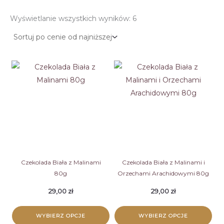
Posortowane
Wyświetlanie wszystkich wyników: 6
według
ceny:
od
niskiej
do
wysokiej
Czekolada Biała z Malinami
Czekolada Biała z Malinami i
80g
Orzechami Arachidowymi 80g
29,00
zł
29,00
zł
WYBIERZ OPCJE
WYBIERZ OPCJE