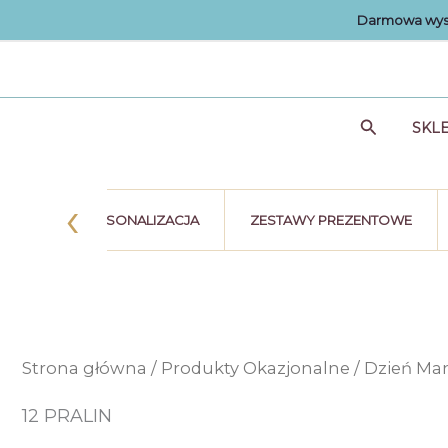
Przejdź
Darmowa wysy
do
treści
Szukaj
SKL
‹
STKA
PERSONALIZACJA
ZESTAWY PREZENTOWE
Strona główna
/
Produkty Okazjonalne
/
Dzień M
12 PRALIN