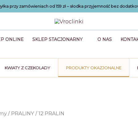
łka przy zamówieniach od 159 zł – słodka przyjemność bez dodatko
EP ONLINE
SKLEP STACJONARNY
O NAS
KONTA
KWIATY Z CZEKOLADY
PRODUKTY OKAZJONALNE
amy
/
PRALINY
/ 12 PRALIN