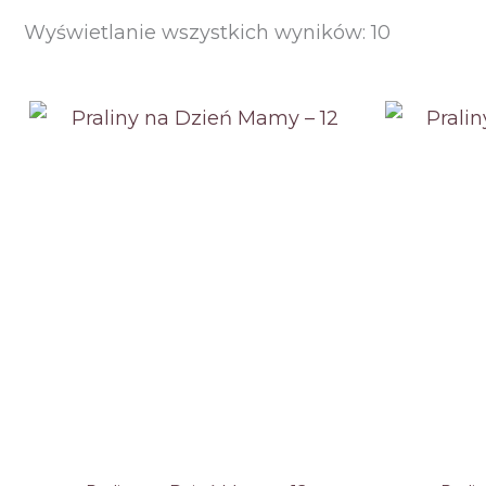
Posortow
Wyświetlanie wszystkich wyników: 10
według
ceny:
od
niskiej
do
wysokiej