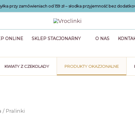
łka przy zamówieniach od 159 zł – słodka przyjemność bez dodatko
EP ONLINE
SKLEP STACJONARNY
O NAS
KONTA
KWIATY Z CZEKOLADY
PRODUKTY OKAZJONALNE
a
/ Pralinki