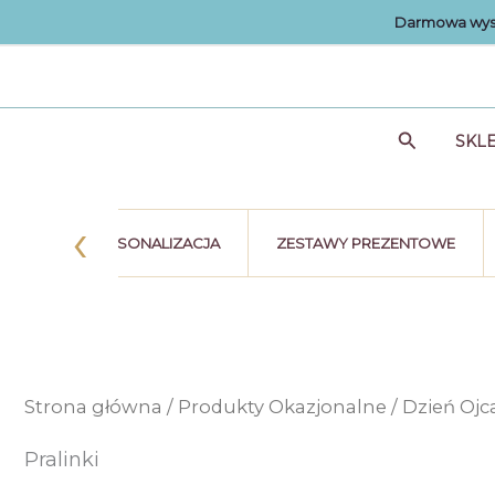
Przejdź
Darmowa wysy
do
treści
Szukaj
SKL
‹
STKA
PERSONALIZACJA
ZESTAWY PREZENTOWE
Strona główna
/
Produkty Okazjonalne
/
Dzień Ojc
Pralinki