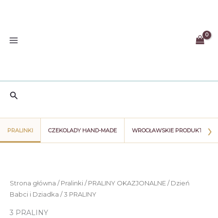
Przejdź
do
treści
Szukaj
›
PRALINKI
CZEKOLADY HAND-MADE
WROCŁAWSKIE PRODUKTY
Strona główna
/
Pralinki
/
PRALINY OKAZJONALNE
/
Dzień
Babci i Dziadka
/ 3 PRALINY
3 PRALINY