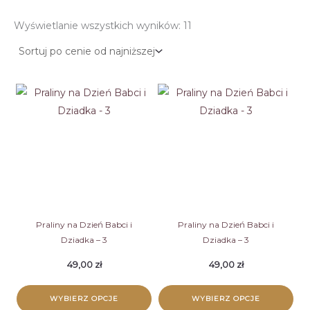
Posortowane
Wyświetlanie wszystkich wyników: 11
według
ceny:
od
niskiej
do
wysokiej
Praliny na Dzień Babci i
Praliny na Dzień Babci i
Dziadka – 3
Dziadka – 3
49,00
zł
49,00
zł
WYBIERZ OPCJE
WYBIERZ OPCJE