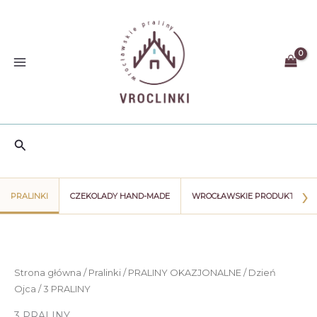
Przejdź
do
treści
Szukaj
›
PRALINKI
CZEKOLADY HAND-MADE
WROCŁAWSKIE PRODUKTY
Strona główna
/
Pralinki
/
PRALINY OKAZJONALNE
/
Dzień
Ojca
/ 3 PRALINY
3 PRALINY