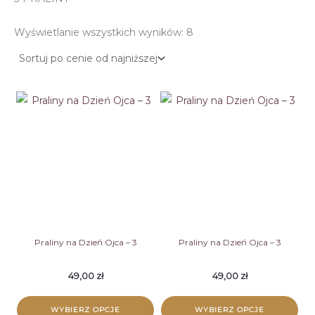
Posortowane
Wyświetlanie wszystkich wyników: 8
według
ceny:
od
niskiej
do
wysokiej
Praliny na Dzień Ojca – 3
Praliny na Dzień Ojca – 3
49,00
zł
49,00
zł
WYBIERZ OPCJE
WYBIERZ OPCJE