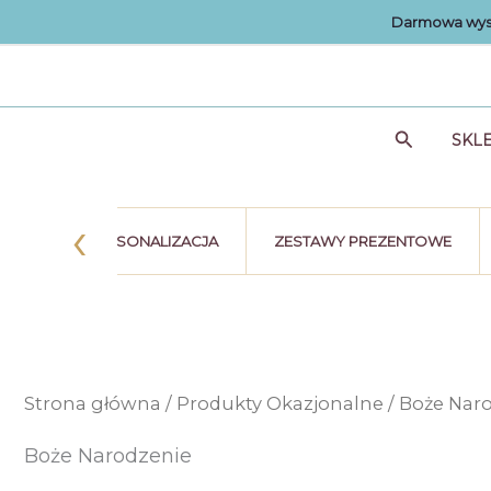
Przejdź
Darmowa wysy
do
treści
Szukaj
SKL
‹
STKA
PERSONALIZACJA
ZESTAWY PREZENTOWE
Strona główna
/
Produkty Okazjonalne
/ Boże Nar
Boże Narodzenie