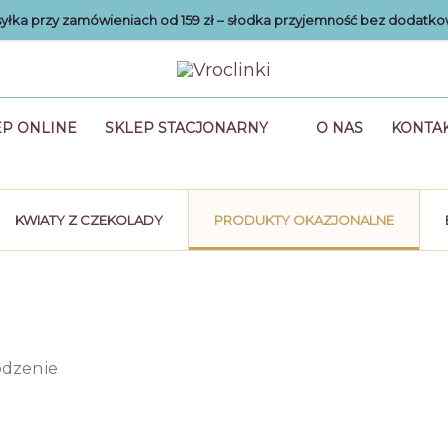
łka przy zamówieniach od 159 zł – słodka przyjemność bez dodatko
EP ONLINE
SKLEP STACJONARNY
O NAS
KONTA
KWIATY Z CZEKOLADY
PRODUKTY OKAZJONALNE
odzenie