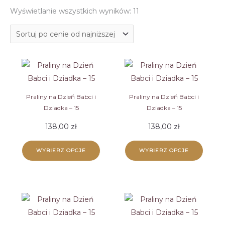
Posortowane
Wyświetlanie wszystkich wyników: 11
według
ceny:
od
niskiej
do
wysokiej
Praliny na Dzień Babci i
Praliny na Dzień Babci i
Dziadka – 15
Dziadka – 15
138,00
zł
138,00
zł
WYBIERZ OPCJE
WYBIERZ OPCJE