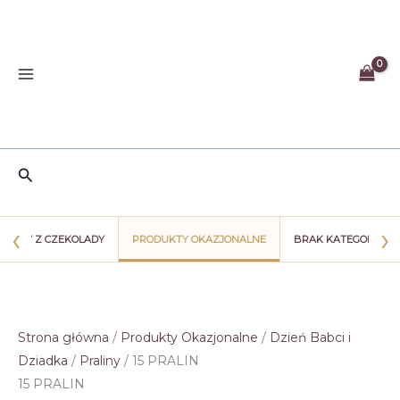
Przejdź
do
treści
Szukaj
‹
›
WIATY Z CZEKOLADY
PRODUKTY OKAZJONALNE
BRAK KATEGORII
Strona główna
/
Produkty Okazjonalne
/
Dzień Babci i
Dziadka
/
Praliny
/ 15 PRALIN
15 PRALIN