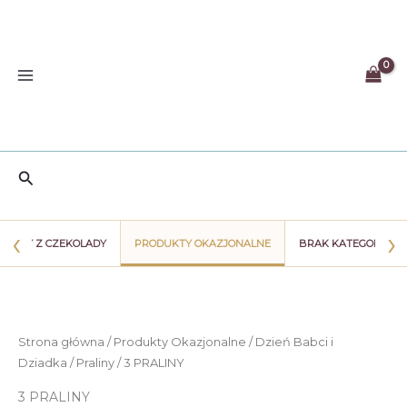
Przejdź
do
treści
Szukaj
‹
›
WIATY Z CZEKOLADY
PRODUKTY OKAZJONALNE
BRAK KATEGORII
Strona główna
/
Produkty Okazjonalne
/
Dzień Babci i
Dziadka
/
Praliny
/ 3 PRALINY
3 PRALINY