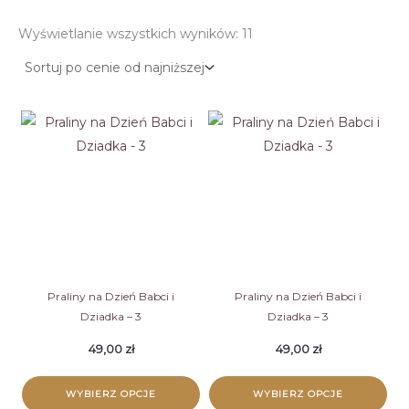
Posortowane
Wyświetlanie wszystkich wyników: 11
według
ceny:
od
niskiej
do
wysokiej
Praliny na Dzień Babci i
Praliny na Dzień Babci i
Dziadka – 3
Dziadka – 3
49,00
zł
49,00
zł
WYBIERZ OPCJE
WYBIERZ OPCJE