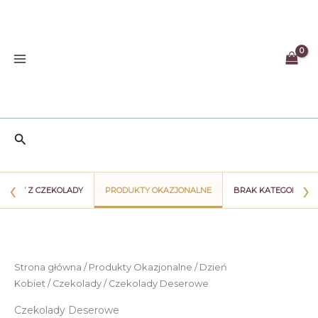
Przejdź
do
treści
Szukaj
‹
›
WIATY Z CZEKOLADY
PRODUKTY OKAZJONALNE
BRAK KATEGORII
Strona główna
/
Produkty Okazjonalne
/
Dzień
Kobiet
/
Czekolady
/ Czekolady Deserowe
Czekolady Deserowe