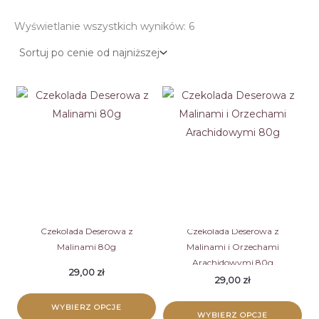
Posortowane
Wyświetlanie wszystkich wyników: 6
według
ceny:
od
niskiej
do
wysokiej
Czekolada Deserowa z
Czekolada Deserowa z
Malinami 80g
Malinami i Orzechami
Arachidowymi 80g
29,00
zł
29,00
zł
WYBIERZ OPCJE
WYBIERZ OPCJE