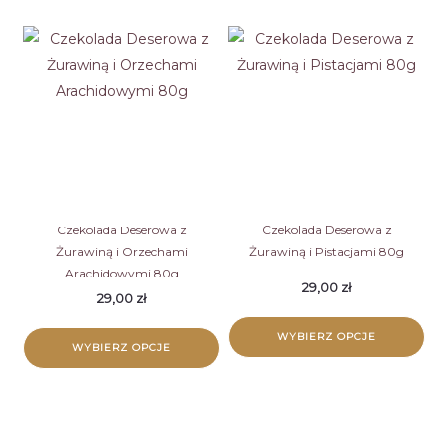
produkt
produkt
ma
ma
wiele
wiele
wariantów.
wariantów.
Opcje
Opcje
można
można
wybrać
wybrać
na
na
stronie
stronie
Czekolada Deserowa z
Czekolada Deserowa z
Żurawiną i Orzechami
Żurawiną i Pistacjami 80g
produktu
produktu
Arachidowymi 80g
29,00
zł
29,00
zł
WYBIERZ OPCJE
WYBIERZ OPCJE
Ten
Ten
produkt
produkt
ma