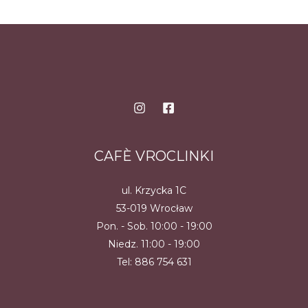
ma
wiele
wiele
wariantów.
wariantów.
Opcje
Opcje
można
można
wybrać
wybrać
na
na
stronie
stronie
produktu
produktu
CAFÈ VROCLINKI
ul. Krzycka 1C
53-019 Wrocław
Pon. - Sob. 10:00 - 19:00
Niedz. 11:00 - 19:00
Tel:
886 754 631