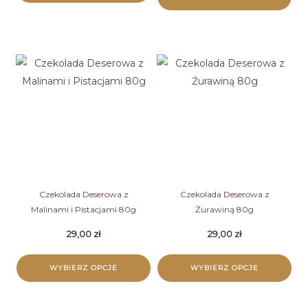
Ten
Ten
produkt
produkt
ma
ma
wiele
wiele
wariantów.
wariantów.
Opcje
Opcje
można
można
wybrać
wybrać
na
na
stronie
stronie
Czekolada Deserowa z
Czekolada Deserowa z
produktu
Malinami i Pistacjami 80g
Żurawiną 80g
produktu
29,00
zł
29,00
zł
WYBIERZ OPCJE
WYBIERZ OPCJE
Ten
Ten