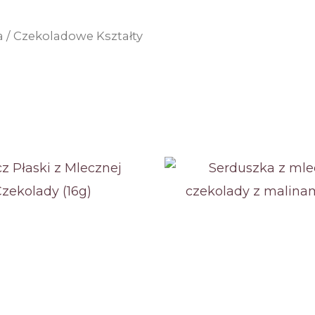
a
/ Czekoladowe Kształty
ane