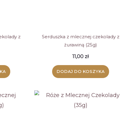
ekolady z
Serduszka z mlecznej czekolady z
żurawiną (25g)
11,00
zł
KA
DODAJ DO KOSZYKA