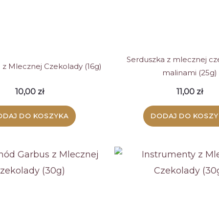
Serduszka z mlecznej cz
i z Mlecznej Czekolady (16g)
malinami (25g)
10,00
zł
11,00
zł
ODAJ DO KOSZYKA
DODAJ DO KOSZY