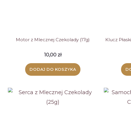
Motor z Mlecznej Czekolady (17g)
Klucz Płask
10,00
zł
DODAJ DO KOSZYKA
D