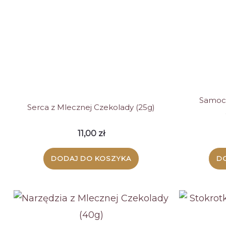
Samoch
Serca z Mlecznej Czekolady (25g)
11,00
zł
DODAJ DO KOSZYKA
D