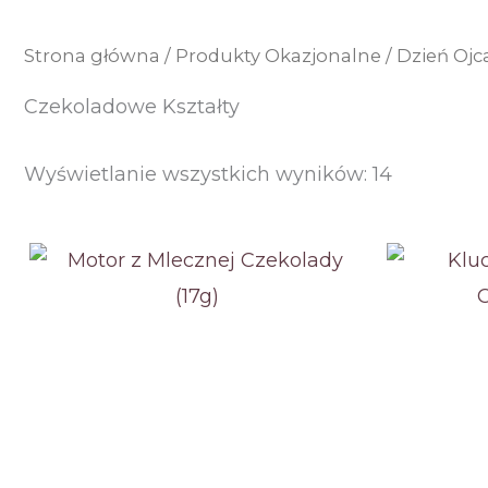
Strona główna
/
Produkty Okazjonalne
/
Dzień Ojc
Czekoladowe Kształty
Posortow
Wyświetlanie wszystkich wyników: 14
według
ceny:
od
niskiej
do
wysokiej