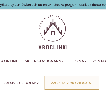
łka przy zamówieniach od 159 zł – słodka przyjemność bez dodatko
EP ONLINE
SKLEP STACJONARNY
O NAS
KONTA
KWIATY Z CZEKOLADY
PRODUKTY OKAZJONALNE