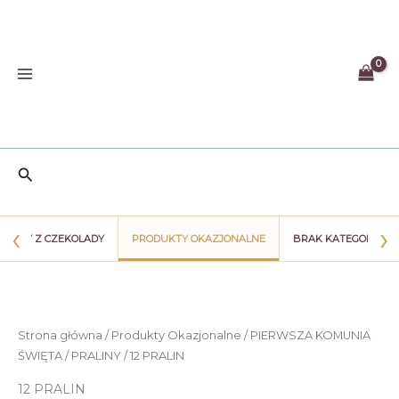
Przejdź
do
treści
Szukaj
‹
›
WIATY Z CZEKOLADY
PRODUKTY OKAZJONALNE
BRAK KATEGORII
Strona główna
/
Produkty Okazjonalne
/
PIERWSZA KOMUNIA
ŚWIĘTA
/
PRALINY
/ 12 PRALIN
12 PRALIN