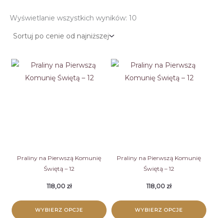
Posortowane
Wyświetlanie wszystkich wyników: 10
według
ceny:
od
niskiej
do
wysokiej
Praliny na Pierwszą Komunię
Praliny na Pierwszą Komunię
Świętą – 12
Świętą – 12
118,00
zł
118,00
zł
WYBIERZ OPCJE
WYBIERZ OPCJE