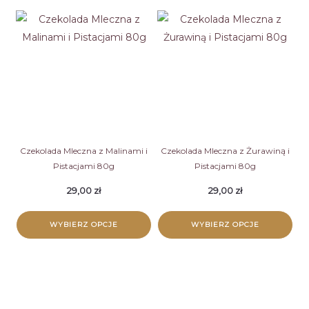
produkt
produkt
ma
ma
wiele
wiele
wariantów.
wariantów.
Opcje
Opcje
można
można
wybrać
wybrać
na
na
stronie
stronie
Czekolada Mleczna z Malinami i
Czekolada Mleczna z Żurawiną i
Pistacjami 80g
Pistacjami 80g
produktu
produktu
29,00
zł
29,00
zł
WYBIERZ OPCJE
WYBIERZ OPCJE
Ten
Ten
produkt
produkt
ma
ma