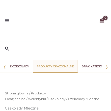
Przejdź
do
treści
Szukaj
‹
›
WIATY Z CZEKOLADY
PRODUKTY OKAZJONALNE
BRAK KATEGORII
Strona główna
/
Produkty
Okazjonalne
/
Walentynki
/
Czekolady
/ Czekolady Mleczne
Czekolady Mleczne