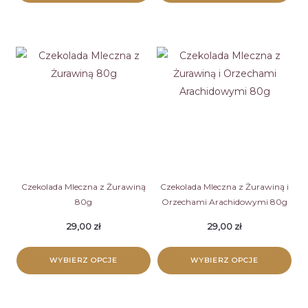
Ten
Ten
produkt
produkt
ma
ma
wiele
wiele
wariantów.
wariantów.
Opcje
Opcje
można
można
wybrać
wybrać
na
na
stronie
stronie
Czekolada Mleczna z Żurawiną
Czekolada Mleczna z Żurawiną i
80g
Orzechami Arachidowymi 80g
produktu
produktu
29,00
zł
29,00
zł
WYBIERZ OPCJE
WYBIERZ OPCJE
Ten
Ten