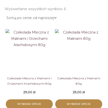
Posortowane
Wyświetlanie wszystkich wyników: 6
według
ceny:
od
niskiej
do
wysokiej
Czekolada Mleczna z Malinami i
Czekolada Mleczna z Malinami
Orzechami Arachidowymi 80g
80g
29,00
zł
29,00
zł
WYBIERZ OPCJE
WYBIERZ OPCJE