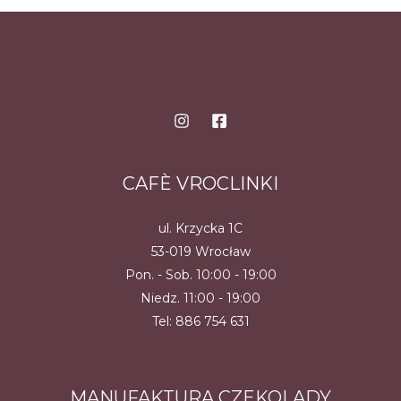
wiele
wiele
wariantów.
wariantów.
Opcje
Opcje
można
można
wybrać
wybrać
na
na
stronie
stronie
produktu
produktu
CAFÈ VROCLINKI
ul. Krzycka 1C
53-019 Wrocław
Pon. - Sob. 10:00 - 19:00
Niedz. 11:00 - 19:00
Tel:
886 754 631
MANUFAKTURA CZEKOLADY