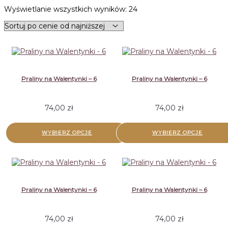
Posortowane
Wyświetlanie wszystkich wyników: 24
według
ceny:
od
niskiej
do
wysokiej
Praliny na Walentynki – 6
Praliny na Walentynki – 6
74,00
zł
74,00
zł
WYBIERZ OPCJE
WYBIERZ OPCJE
Praliny na Walentynki – 6
Praliny na Walentynki – 6
74,00
zł
74,00
zł