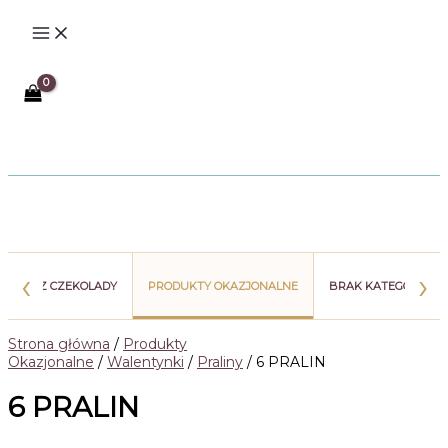
Przejdź
do
treści
Szukaj
‹
›
WIATY Z CZEKOLADY
PRODUKTY OKAZJONALNE
BRAK KATEGORII
Strona główna
/
Produkty
Okazjonalne
/
Walentynki
/
Praliny
/ 6 PRALIN
6 PRALIN