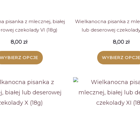
stronie
stroni
produktu
produ
 pisanka z mlecznej, białej
Wielkanocna pisanka z mlec
rowej czekolady VI (18g)
lub deserowej czekolady 
8,00
zł
8,00
zł
WYBIERZ OPCJE
WYBIERZ OPCJ
Ten
Ten
produkt
produ
ma
ma
wiele
wiele
wariantów.
warian
Opcje
Opcje
można
możn