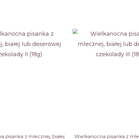
ane
 pisanka z mlecznej, białej
Wielkanocna pisanka z mlec