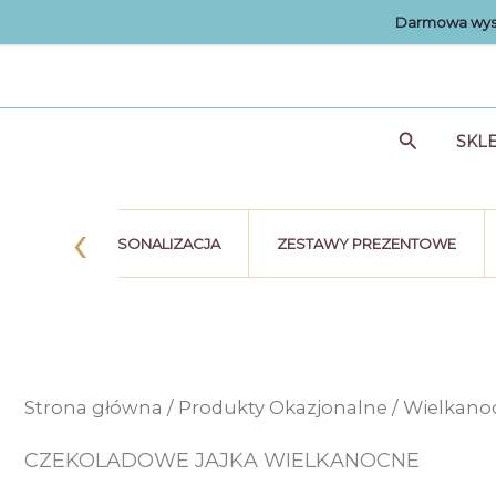
Przejdź
Darmowa wysy
do
treści
Szukaj
SKL
‹
STKA
PERSONALIZACJA
ZESTAWY PREZENTOWE
Strona główna
/
Produkty Okazjonalne
/
Wielkano
CZEKOLADOWE JAJKA WIELKANOCNE