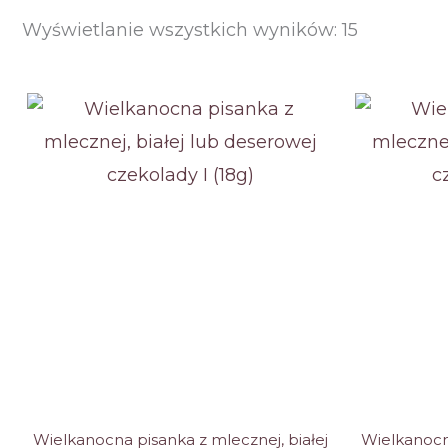
Posortow
Wyświetlanie wszystkich wyników: 15
według
ceny:
od
niskiej
do
wysokiej
Wielkanocna pisanka z mlecznej, białej
Wielkanocna