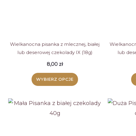
wybrać
na
stronie
produktu
Wielkanocna pisanka z mlecznej, białej
Wielkanocna
lub deserowej czekolady IX (18g)
lub des
8,00
zł
WYBIERZ OPCJE
Ten
produkt
ma
wiele