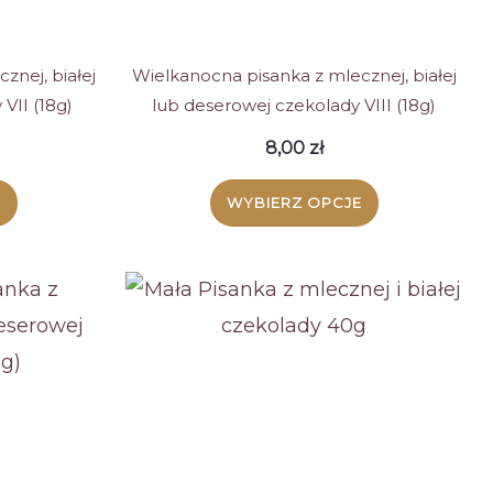
e
stronie
ktu
produktu
znej, białej
Wielkanocna pisanka z mlecznej, białej
VII (18g)
lub deserowej czekolady VIII (18g)
8,00
zł
E
WYBIERZ OPCJE
Ten
kt
produkt
ma
wiele
tów.
wariantów.
Opcje
a
można