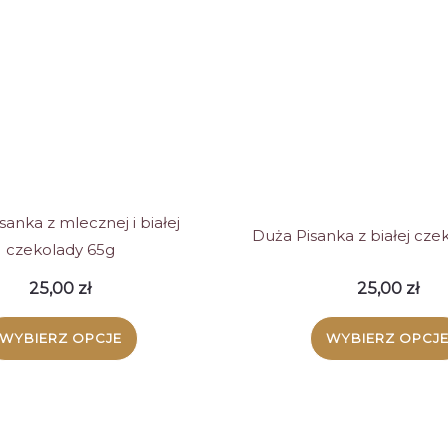
wariantów.
warian
Opcje
Opcje
można
możn
wybrać
wybra
na
na
stronie
stroni
produktu
produ
sanka z mlecznej i białej
Duża Pisanka z białej cze
czekolady 65g
25,00
zł
25,00
zł
WYBIERZ OPCJE
WYBIERZ OPCJ
Ten
Ten
produkt
produ