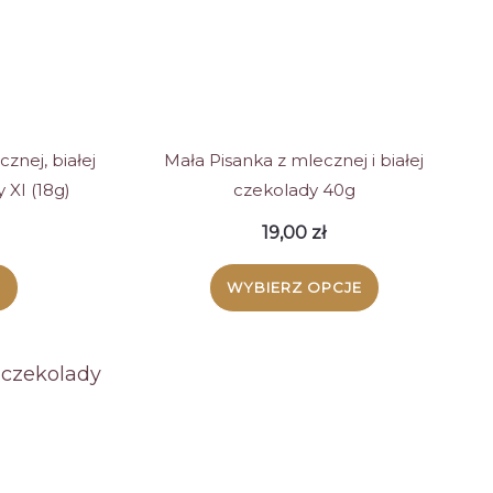
ć
wybrać
na
e
stronie
ktu
produktu
znej, białej
Mała Pisanka z mlecznej i białej
 XI (18g)
czekolady 40g
19,00
zł
E
WYBIERZ OPCJE
Ten
kt
produkt
ma
wiele