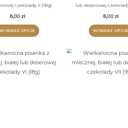
rowej czekolady II (18g)
lub deserowej czekolady 
8,00
zł
8,00
zł
WYBIERZ OPCJE
WYBIERZ OPCJ
Ten
Ten
produkt
produ
ma
ma
wiele
wiele
wariantów.
warian
Opcje
Opcje
można
możn
wybrać
wybra
na
na