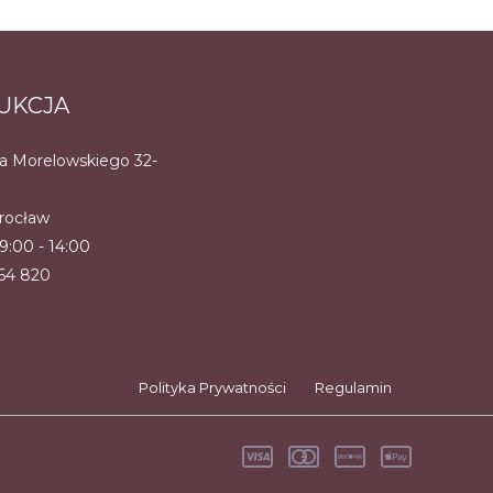
tów.
UKCJA
a
na Morelowskiego 32-
ć
rocław
 9:00 - 14:00
e
464 820
ktu
Polityka Prywatności
Regulamin