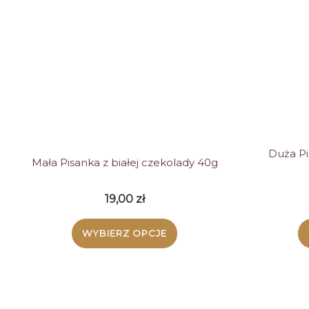
wariantów.
Opcje
można
wybrać
na
stronie
produktu
Duża Pi
Mała Pisanka z białej czekolady 40g
19,00
zł
WYBIERZ OPCJE
Ten
produkt