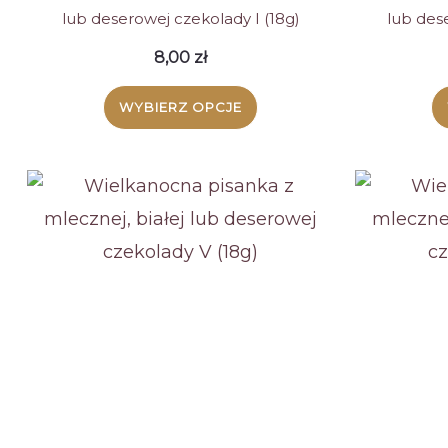
lub deserowej czekolady I (18g)
lub dese
8,00
zł
WYBIERZ OPCJE
Ten
produkt
ma
wiele
wariantów.
Opcje
można
wybrać
na