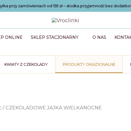
łka przy zamówieniach od 159 zł – słodka przyjemność bez dodatko
EP ONLINE
SKLEP STACJONARNY
O NAS
KONTA
KWIATY Z CZEKOLADY
PRODUKTY OKAZJONALNE
c
/ CZEKOLADOWE JAJKA WIELKANOCNE