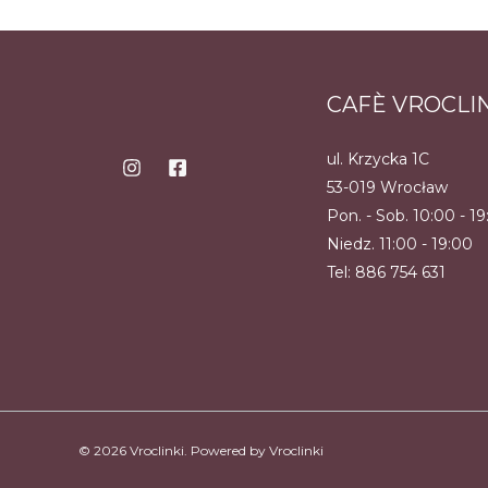
ma
wiele
wariantów.
CAFÈ VROCLI
Opcje
można
ul. Krzycka 1C
53-019 Wrocław
wybrać
Pon. - Sob. 10:00 - 1
na
Niedz. 11:00 - 19:00
stronie
Tel:
886 754 631
produktu
© 2026 Vroclinki. Powered by Vroclinki