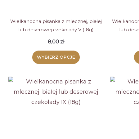
stronie
produktu
Wielkanocna pisanka z mlecznej, białej
Wielkanocna
lub deserowej czekolady V (18g)
lub dese
8,00
zł
WYBIERZ OPCJE
Ten
produkt
ma
wiele
wariantów.
Opcje
można