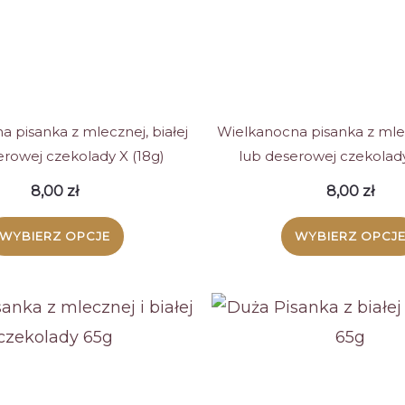
wybrać
wybra
na
na
stronie
stroni
produktu
produ
 pisanka z mlecznej, białej
Wielkanocna pisanka z mlec
erowej czekolady X (18g)
lub deserowej czekolady
8,00
zł
8,00
zł
WYBIERZ OPCJE
WYBIERZ OPCJ
Ten
Ten
produkt
produ
ma
ma
wiele
wiele