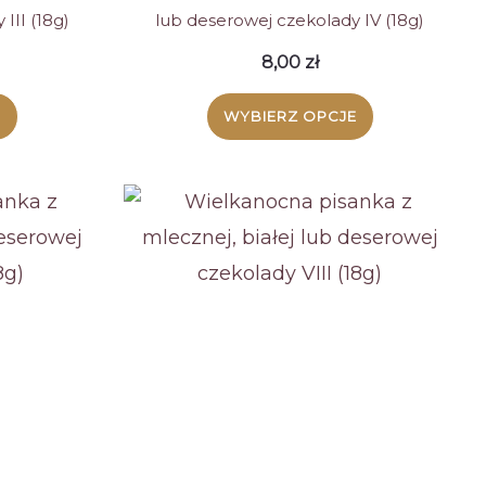
III (18g)
lub deserowej czekolady IV (18g)
8,00
zł
E
WYBIERZ OPCJE
Ten
kt
produkt
ma
wiele
tów.
wariantów.
Opcje
a
można
ć
wybrać
na