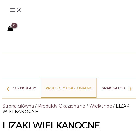
Przejdź
do
treści
Szukaj
‹
›
WIATY Z CZEKOLADY
PRODUKTY OKAZJONALNE
BRAK KATEGORII
Strona główna
/
Produkty Okazjonalne
/
Wielkanoc
/ LIZAKI
WIELKANOCNE
LIZAKI WIELKANOCNE