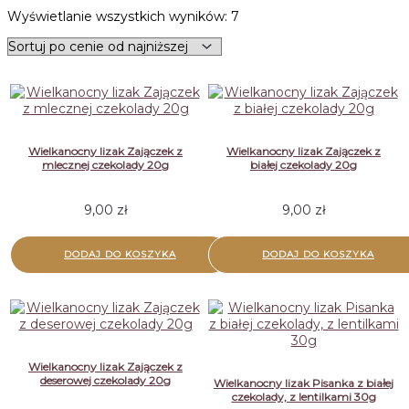
Posortowane
Wyświetlanie wszystkich wyników: 7
według
ceny:
od
niskiej
do
wysokiej
Wielkanocny lizak Zajączek z
Wielkanocny lizak Zajączek z
mlecznej czekolady 20g
białej czekolady 20g
9,00
zł
9,00
zł
DODAJ DO KOSZYKA
DODAJ DO KOSZYKA
Wielkanocny lizak Zajączek z
deserowej czekolady 20g
Wielkanocny lizak Pisanka z białej
czekolady, z lentilkami 30g