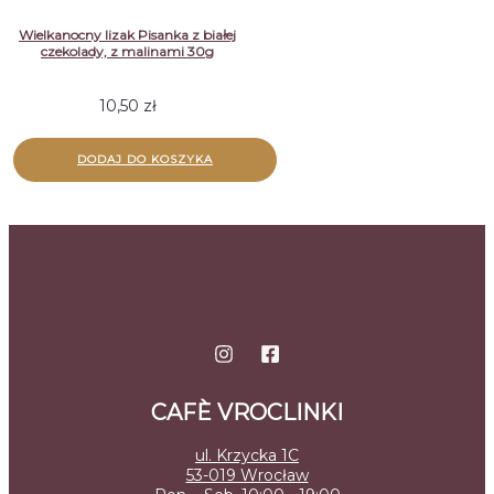
Wielkanocny lizak Pisanka z białej
czekolady, z malinami 30g
10,50
zł
DODAJ DO KOSZYKA
CAFÈ VROCLINKI
ul. Krzycka 1C
53-019 Wrocław