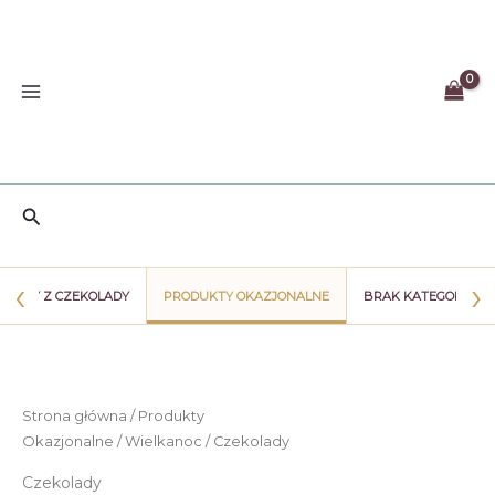
Przejdź
do
treści
Szukaj
‹
›
WIATY Z CZEKOLADY
PRODUKTY OKAZJONALNE
BRAK KATEGORII
Strona główna
/
Produkty
Okazjonalne
/
Wielkanoc
/ Czekolady
Czekolady