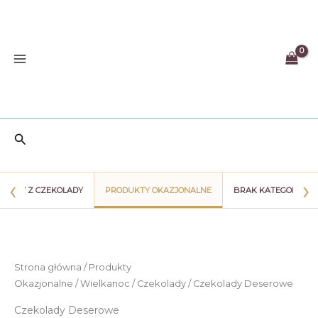
Przejdź
do
treści
Szukaj
‹
›
WIATY Z CZEKOLADY
PRODUKTY OKAZJONALNE
BRAK KATEGORII
Strona główna
/
Produkty
Okazjonalne
/
Wielkanoc
/
Czekolady
/ Czekolady Deserowe
Czekolady Deserowe