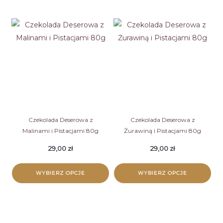
Ten
produkt
produkt
ma
ma
wiele
wiele
wariantów.
wariantów.
Opcje
Opcje
można
można
wybrać
wybrać
na
na
stronie
stronie
Czekolada Deserowa z
Czekolada Deserowa z
produktu
Malinami i Pistacjami 80g
Żurawiną i Pistacjami 80g
produktu
29,00
zł
29,00
zł
WYBIERZ OPCJE
WYBIERZ OPCJE
Ten
Ten
produkt
produkt