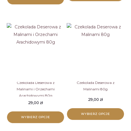
Ten
Ten
produkt
produkt
ma
ma
wiele
wiele
wariantów.
wariantów.
Opcje
Opcje
można
można
wybrać
wybrać
na
na
stronie
stronie
Czekolada Deserowa z
Czekolada Deserowa z
produktu
Malinami i Orzechami
Malinami 80g
produktu
Arachidowymi 80g
29,00
zł
29,00
zł
WYBIERZ OPCJE
WYBIERZ OPCJE
Ten