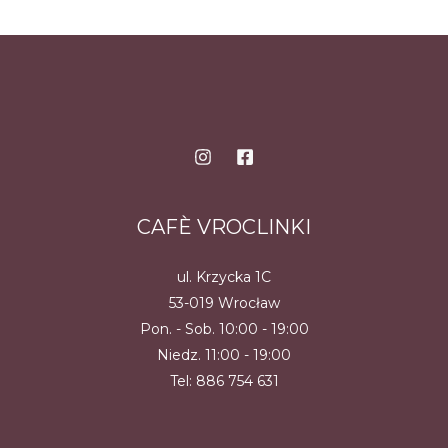
ma
ma
wiele
wiele
wariantów.
wariantów.
Opcje
Opcje
można
można
wybrać
wybrać
na
na
stronie
stronie
produktu
produktu
CAFÈ VROCLINKI
ul. Krzycka 1C
53-019 Wrocław
Pon. - Sob. 10:00 - 19:00
Niedz. 11:00 - 19:00
Tel:
886 754 631