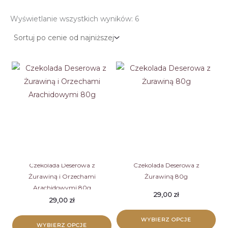
Posortowane
Wyświetlanie wszystkich wyników: 6
według
ceny:
od
niskiej
do
wysokiej
Czekolada Deserowa z
Czekolada Deserowa z
Żurawiną i Orzechami
Żurawiną 80g
Arachidowymi 80g
29,00
zł
29,00
zł
WYBIERZ OPCJE
WYBIERZ OPCJE