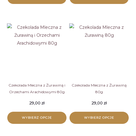
Ten
Ten
produkt
produkt
ma
ma
wiele
wiele
wariantów.
wariantów.
Opcje
Opcje
można
można
wybrać
wybrać
na
na
stronie
stronie
Czekolada Mleczna z Żurawiną i
Czekolada Mleczna z Żurawiną
Orzechami Arachidowymi 80g
80g
produktu
produktu
29,00
zł
29,00
zł
WYBIERZ OPCJE
WYBIERZ OPCJE
Ten
Ten