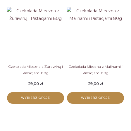
produkt
produkt
ma
ma
wiele
wiele
wariantów.
wariantów.
Opcje
Opcje
można
można
wybrać
wybrać
na
na
stronie
stronie
Czekolada Mleczna z Żurawiną i
Czekolada Mleczna z Malinami i
Pistacjami 80g
Pistacjami 80g
produktu
produktu
29,00
zł
29,00
zł
WYBIERZ OPCJE
WYBIERZ OPCJE
Ten
Ten
produkt
produkt
ma
ma