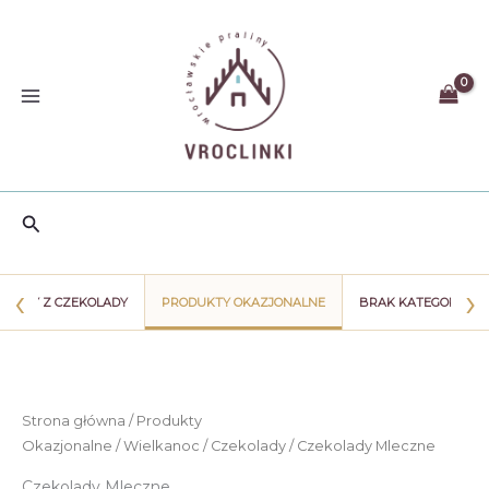
Przejdź
do
treści
Szukaj
‹
›
WIATY Z CZEKOLADY
PRODUKTY OKAZJONALNE
BRAK KATEGORII
Strona główna
/
Produkty
Okazjonalne
/
Wielkanoc
/
Czekolady
/ Czekolady Mleczne
Czekolady Mleczne