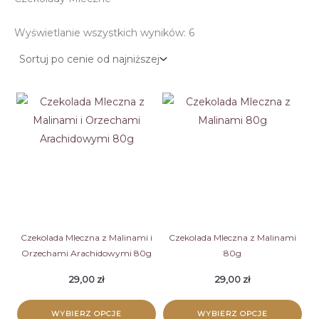
Posortowane
Wyświetlanie wszystkich wyników: 6
według
ceny:
od
niskiej
do
wysokiej
Czekolada Mleczna z Malinami i
Czekolada Mleczna z Malinami
Orzechami Arachidowymi 80g
80g
29,00
zł
29,00
zł
WYBIERZ OPCJE
WYBIERZ OPCJE