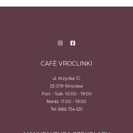
wiele
wiele
wariantów.
wariantów.
Opcje
Opcje
można
można
wybrać
wybrać
na
na
stronie
stronie
produktu
produktu
CAFÈ VROCLINKI
ul. Krzycka 1C
53-019 Wrocław
Pon. - Sob. 10:00 - 19:00
Niedz. 11:00 - 19:00
Tel:
886 754 631