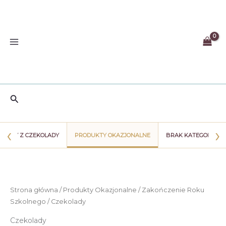
Przejdź
do
treści
Szukaj
‹
›
WIATY Z CZEKOLADY
PRODUKTY OKAZJONALNE
BRAK KATEGORII
Strona główna
/
Produkty Okazjonalne
/
Zakończenie Roku
Szkolnego
/ Czekolady
Czekolady