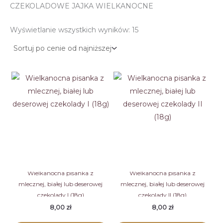
CZEKOLADOWE JAJKA WIELKANOCNE
Posortowane
Wyświetlanie wszystkich wyników: 15
według
ceny:
od
niskiej
do
wysokiej
Wielkanocna pisanka z
Wielkanocna pisanka z
mlecznej, białej lub deserowej
mlecznej, białej lub deserowej
czekolady I (18g)
czekolady II (18g)
8,00
zł
8,00
zł