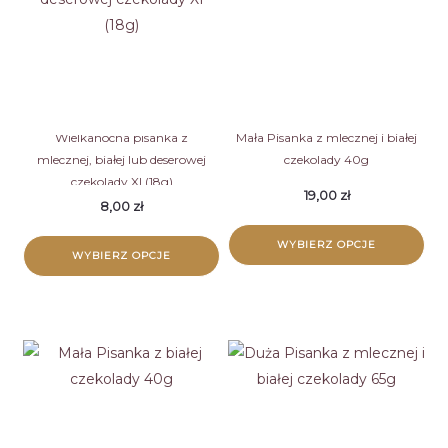
wariantów.
wariantów.
Opcje
Opcje
można
można
wybrać
wybrać
na
na
stronie
stronie
Wielkanocna pisanka z
Mała Pisanka z mlecznej i białej
mlecznej, białej lub deserowej
czekolady 40g
produktu
produktu
czekolady XI (18g)
19,00
zł
8,00
zł
WYBIERZ OPCJE
WYBIERZ OPCJE
Ten
Ten
produkt
produkt
ma
ma
wiele
wiele
wariantów.
wariantów.
Opcje
Opcje