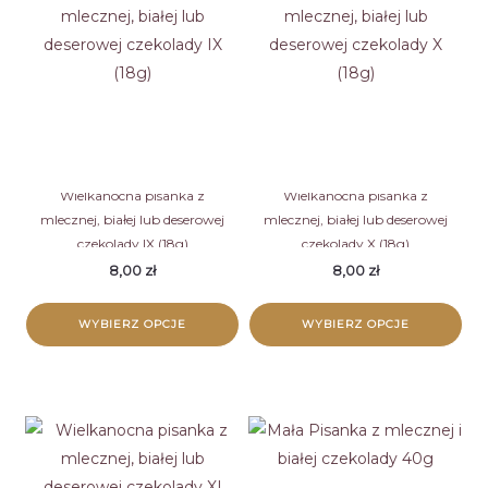
wiele
wiele
wariantów.
wariantów.
Opcje
Opcje
można
można
wybrać
wybrać
na
na
stronie
stronie
Wielkanocna pisanka z
Wielkanocna pisanka z
mlecznej, białej lub deserowej
mlecznej, białej lub deserowej
produktu
produktu
czekolady IX (18g)
czekolady X (18g)
8,00
zł
8,00
zł
WYBIERZ OPCJE
WYBIERZ OPCJE
Ten
Ten
produkt
produkt
ma
ma
wiele
wiele