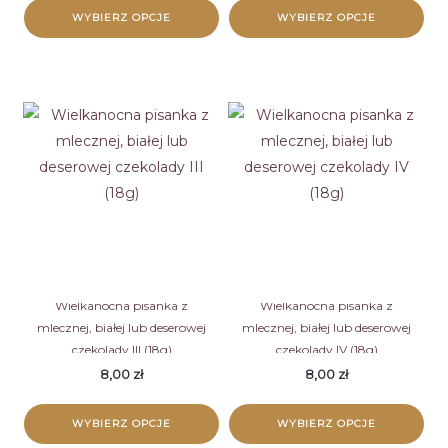
WYBIERZ OPCJE
WYBIERZ OPCJE
Ten
Ten
produkt
produkt
ma
ma
wiele
wiele
wariantów.
wariantów.
Opcje
Opcje
można
można
wybrać
wybrać
na
na
stronie
stronie
Wielkanocna pisanka z
Wielkanocna pisanka z
mlecznej, białej lub deserowej
mlecznej, białej lub deserowej
produktu
produktu
czekolady III (18g)
czekolady IV (18g)
8,00
zł
8,00
zł
WYBIERZ OPCJE
WYBIERZ OPCJE