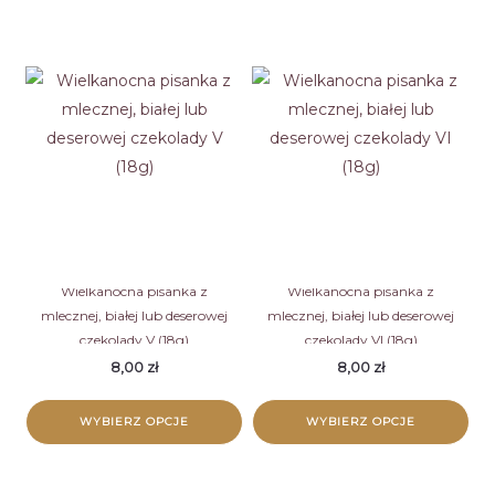
Ten
Ten
produkt
produkt
ma
ma
wiele
wiele
wariantów.
wariantów.
Opcje
Opcje
można
można
wybrać
wybrać
na
na
stronie
stronie
Wielkanocna pisanka z
Wielkanocna pisanka z
mlecznej, białej lub deserowej
mlecznej, białej lub deserowej
produktu
produktu
czekolady V (18g)
czekolady VI (18g)
8,00
zł
8,00
zł
WYBIERZ OPCJE
WYBIERZ OPCJE
Ten
Ten