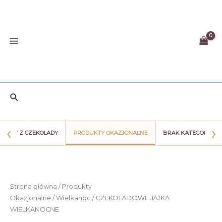
Przejdź
do
treści
Szukaj
‹
›
WIATY Z CZEKOLADY
PRODUKTY OKAZJONALNE
BRAK KATEGORII
Strona główna
/
Produkty
Okazjonalne
/
Wielkanoc
/ CZEKOLADOWE JAJKA
WIELKANOCNE