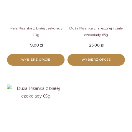
można
można
wybrać
wybrać
na
na
stronie
stronie
Mała Pisanka z białej czekolady
Duża Pisanka z mlecznej i białej
produktu
40g
czekolady 65g
produktu
19,00
zł
25,00
zł
WYBIERZ OPCJE
WYBIERZ OPCJE
Ten
Ten
produkt
produkt
ma
ma
wiele
wiele
wariantów.
wariantów.
Opcje
Opcje
można
można
wybrać
wybrać