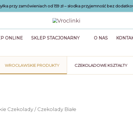
łka przy zamówieniach od 159 zł – słodka przyjemność bez dodatko
EP ONLINE
SKLEP STACJONARNY
O NAS
KONTA
WROCŁAWSKIE PRODUKTY
CZEKOLADOWE KSZTAŁTY
ie Czekolady
/ Czekolady Białe