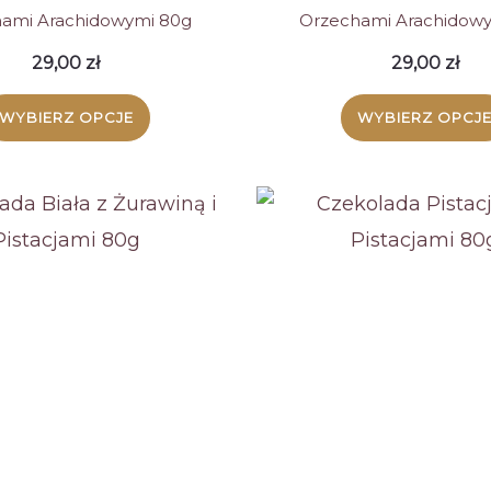
ami Arachidowymi 80g
Orzechami Arachidow
29,00
zł
29,00
zł
WYBIERZ OPCJE
WYBIERZ OPCJ
Ten
Ten
produkt
produ
ma
ma
wiele
wiele
wariantów.
warian
Opcje
Opcje
można
możn
wybrać
wybra
na
na