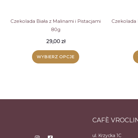
stronie
produktu
Czekolada Biała z Malinami i Pistacjami
Czekolada B
80g
29,00
zł
WYBIERZ OPCJE
Ten
produkt
ma
wiele
wariantów.
CAFÈ VROCLI
Opcje
można
ul. Krzycka 1C