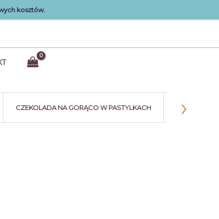
wych kosztów.
KT
›
CZEKOLADA NA GORĄCO W PASTYLKACH
KULE CZEK