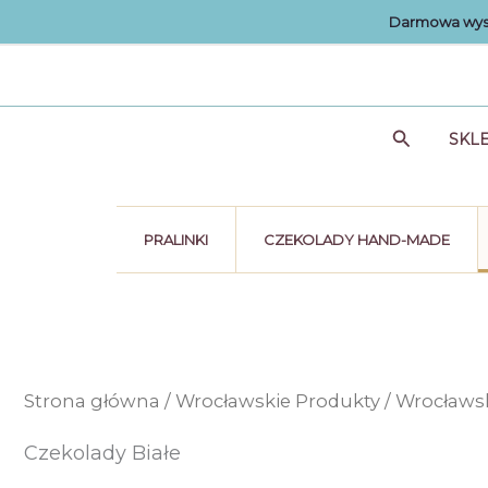
Przejdź
Darmowa wysy
do
treści
Szukaj
SKL
PRALINKI
CZEKOLADY HAND-MADE
Strona główna
/
Wrocławskie Produkty
/
Wrocławsk
Czekolady Białe