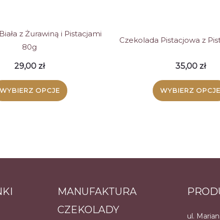
stronie
stroni
produktu
produ
iała z Żurawiną i Pistacjami
Czekolada Pistacjowa z Pis
80g
29,00
zł
35,00
zł
WYBIERZ OPCJE
WYBIERZ OPCJ
Ten
Ten
produkt
produ
ma
ma
wiele
wiele
wariantów.
warian
NKI
MANUFAKTURA
PROD
Opcje
Opcje
CZEKOLADY
można
możn
ul. Maria