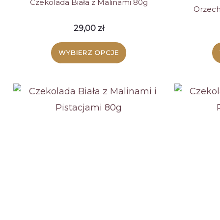
Czekolada Biała z Malinami 80g
Orzech
29,00
zł
WYBIERZ OPCJE
Ten
produkt
ma
wiele
wariantów.
Opcje
można
wybrać
na