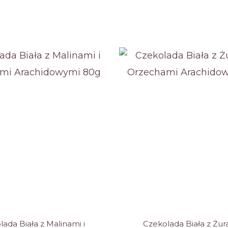
ane
ada Biała z Malinami i
Czekolada Biała z Żur