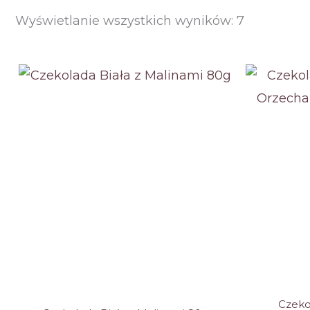
Posortow
Wyświetlanie wszystkich wyników: 7
według
ceny:
od
niskiej
do
wysokiej
Czekol