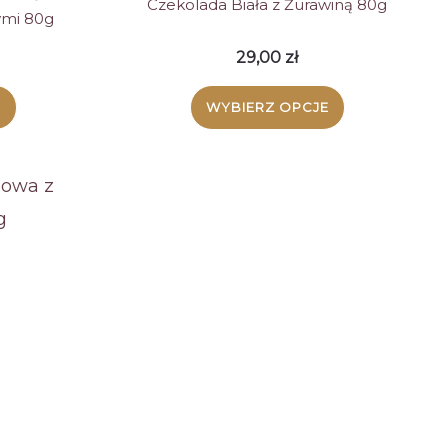
Czekolada Biała z Żurawiną 80g
ymi 80g
29,00
zł
E
WYBIERZ OPCJE
Ten
kt
produkt
ma
wiele
tów.
wariantów.
Opcje
a
można
ć
wybrać
na