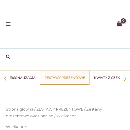
Przejdź
do
treści
Szukaj
‹
›
PERSONALIZACJA
ZESTAWY PREZENTOWE
KWIATY Z CZEKOLAD
Strona główna
/
ZESTAWY PREZENTOWE
/
Zestawy
prezentowe okazjonalne
/ Wielkanoc
Wielkanoc