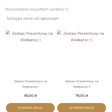
Posortowane
Wyświetlanie wszystkich wyników: 6
według
ceny:
od
niskiej
do
wysokiej
Zestaw Prezentowy na
Zestaw Prezentowy na
Wielkanoc I
Wielkanoc II
65,00
zł
76,00
zł
WYBIERZ OPCJE
WYBIERZ OPCJE