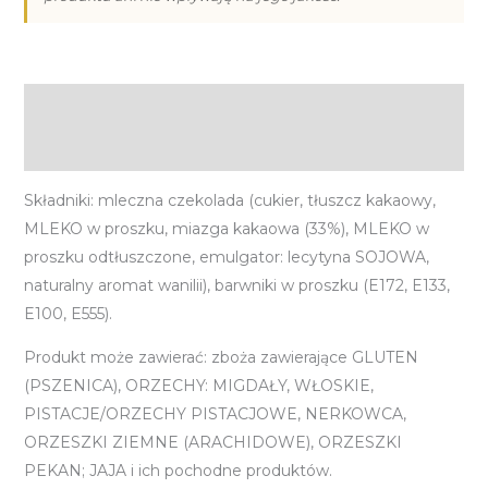
(40g)
Opis
Informacje dodatkowe
Składniki: mleczna czekolada (cukier, tłuszcz kakaowy,
MLEKO w proszku, miazga kakaowa (33%), MLEKO w
proszku odtłuszczone, emulgator: lecytyna SOJOWA,
naturalny aromat wanilii), barwniki w proszku (E172, E133,
E100, E555).
Produkt może zawierać: zboża zawierające GLUTEN
(PSZENICA), ORZECHY: MIGDAŁY, WŁOSKIE,
PISTACJE/ORZECHY PISTACJOWE, NERKOWCA,
ORZESZKI ZIEMNE (ARACHIDOWE), ORZESZKI
PEKAN; JAJA i ich pochodne produktów.