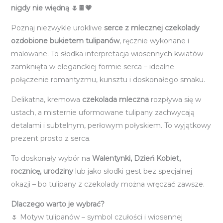
nigdy nie więdną 🌷🍫💗
Poznaj niezwykle urokliwe
serce z mlecznej czekolady
ozdobione bukietem tulipanów
, ręcznie wykonane i
malowane. To słodka interpretacja wiosennych kwiatów
zamknięta w eleganckiej formie serca – idealne
połączenie romantyzmu, kunsztu i doskonałego smaku.
Delikatna, kremowa
czekolada mleczna
rozpływa się w
ustach, a misternie uformowane tulipany zachwycają
detalami i subtelnym, perłowym połyskiem. To wyjątkowy
prezent prosto z serca.
To doskonały wybór na
Walentynki, Dzień Kobiet,
rocznicę, urodziny
lub jako słodki gest bez specjalnej
okazji – bo tulipany z czekolady można wręczać zawsze.
Dlaczego warto je wybrać?
🌷 Motyw tulipanów – symbol czułości i wiosennej