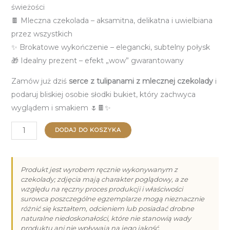
świeżości
🍫 Mleczna czekolada – aksamitna, delikatna i uwielbiana
przez wszystkich
✨ Brokatowe wykończenie – elegancki, subtelny połysk
🎁 Idealny prezent – efekt „wow” gwarantowany
Zamów już dziś
serce z tulipanami z mlecznej czekolady
i
podaruj bliskiej osobie słodki bukiet, który zachwyca
wyglądem i smakiem 🌷🍫✨
ilość
DODAJ DO KOSZYKA
Serce
z
bukietem
Produkt jest wyrobem ręcznie wykonywanym z
czekolady; zdjęcia mają charakter poglądowy, a ze
tulipanów
względu na ręczny proces produkcji i właściwości
z
surowca poszczególne egzemplarze mogą nieznacznie
mlecznej
różnić się kształtem, odcieniem lub posiadać drobne
naturalne niedoskonałości, które nie stanowią wady
czekolady
produktu ani nie wpływają na jego jakość.