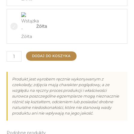
Żółta
ilość
DODAJ DO KOSZYKA
Zestaw
Prezentowy
V
Produkt jest wyrobem ręcznie wykonywanym z
czekolady; zdjęcia mają charakter poglądowy, a ze
na
względu na ręczny proces produkcji i właściwości
Komunię
surowca poszczególne egzemplarze mogą nieznacznie
różnić się kształtem, odcieniem lub posiadać drobne
naturalne niedoskonałości, które nie stanowią wady
produktu ani nie wpływają na jego jakość.
Podobne produkty