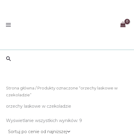
Przejdź
do
treści
Szukaj
Strona główna
/ Produkty oznaczone “orzechy laskowe w
czekoladzie”
orzechy laskowe w czekoladzie
Posortowane
Wyświetlanie wszystkich wyników: 9
według
ceny:
od