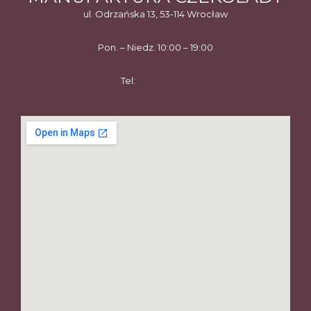
ul. Odrzańska 13, 53-114 Wrocław
Pon. – Niedz. 10:00 – 19:00
Tel:
886 754 962