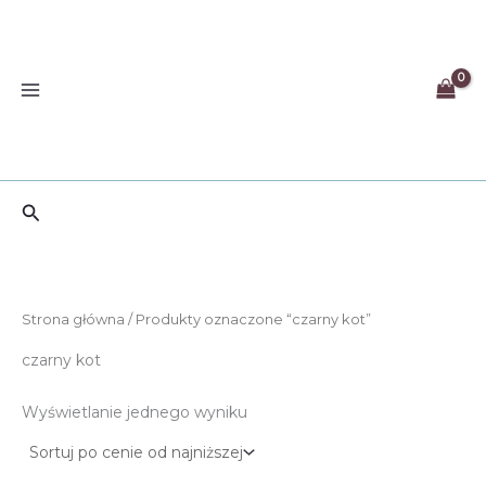
Przejdź
do
treści
Szukaj
Strona główna
/ Produkty oznaczone “czarny kot”
czarny kot
Wyświetlanie jednego wyniku