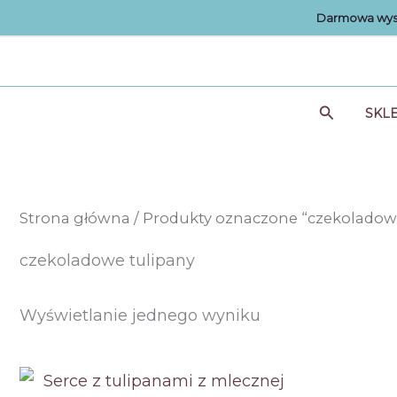
Przejdź
Darmowa wysy
do
treści
Szukaj
SKL
Strona główna
/ Produkty oznaczone “czekoladow
czekoladowe tulipany
Wyświetlanie jednego wyniku