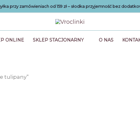
łka przy zamówieniach od 159 zł – słodka przyjemność bez dodatko
EP ONLINE
SKLEP STACJONARNY
O NAS
KONTA
e tulipany”