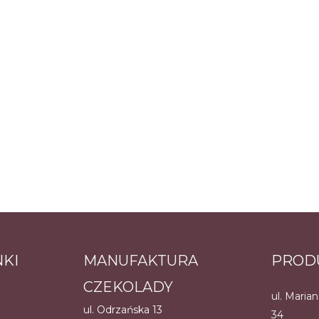
NKI
MANUFAKTURA
PROD
CZEKOLADY
ul. Maria
ul. Odrzańska 13
34