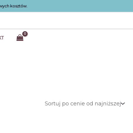
wych kosztów.
KT