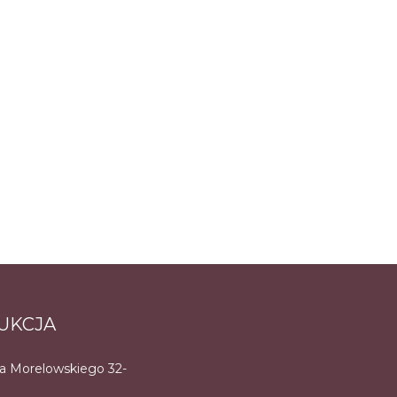
UKCJA
na Morelowskiego 32-