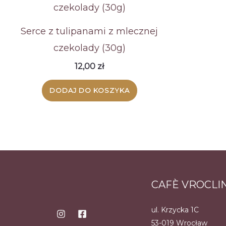
Serce z tulipanami z mlecznej
czekolady (30g)
12,00
zł
DODAJ DO KOSZYKA
CAFÈ VROCLI
ul. Krzycka 1C
53-019 Wrocław