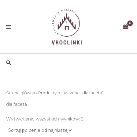
Przejdź
do
treści
Szukaj
Strona główna
/ Produkty oznaczone “dla faceta”
dla faceta
Posortowane
Wyświetlanie wszystkich wyników: 2
według
ceny:
od
niskiej