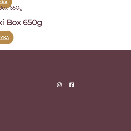
YKA
xi Box 650g
ZYKA