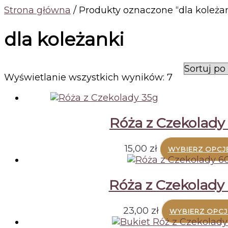
Strona główna
/ Produkty oznaczone “dla koleża
dla koleżanki
Posortowan
Wyświetlanie wszystkich wyników: 7
według
ceny:
od
Róża z Czekolady
niskiej
do
wysokiej
15,00
zł
WYBIERZ OPCJ
Róża z Czekolady
23,00
zł
WYBIERZ OPCJ