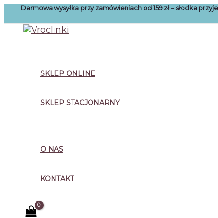
Przejdź
Darmowa wysyłka przy zamówieniach od 159 zł – słodka przy
do
treści
Szukaj
SKLEP ONLINE
SKLEP STACJONARNY
O NAS
KONTAKT