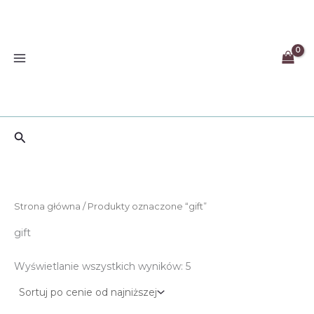
Przejdź
do
treści
Szukaj
Strona główna
/ Produkty oznaczone “gift”
gift
Posortowane
Wyświetlanie wszystkich wyników: 5
według
ceny:
od
niskiej