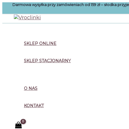
Przejdź
Darmowa wysyłka przy zamówieniach od 159 zł – słodka przy
do
treści
Szukaj
SKLEP ONLINE
SKLEP STACJONARNY
O NAS
KONTAKT