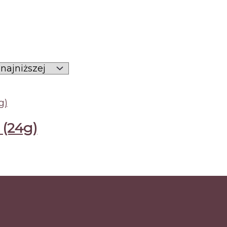
 (24g)