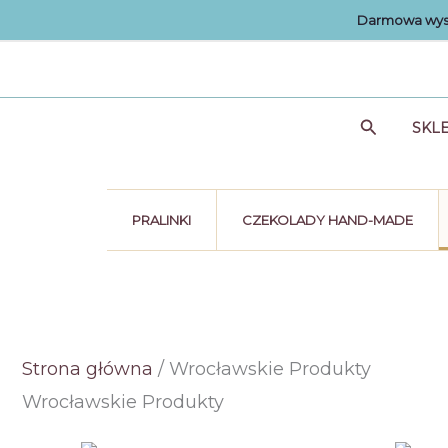
Przejdź
Darmowa wysy
do
treści
Szukaj
SKL
PRALINKI
CZEKOLADY HAND-MADE
Strona główna
/ Wrocławskie Produkty
Wrocławskie Produkty