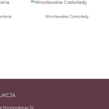
nteria
Wrocławskie Czekolady
UKCJA
na Morelowskiego 32-