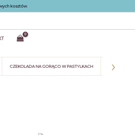
wych kosztów.
KT
›
CZEKOLADA NA GORĄCO W PASTYLKACH
KULE CZEK