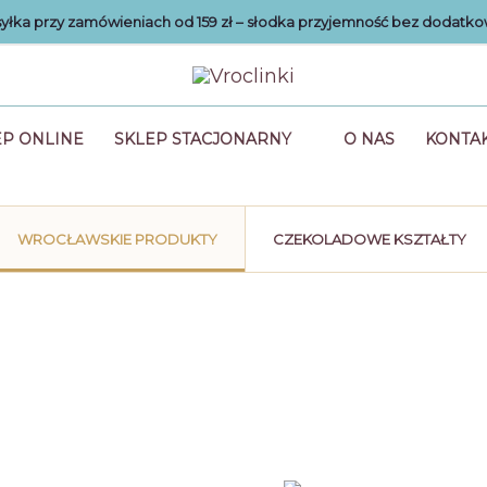
łka przy zamówieniach od 159 zł – słodka przyjemność bez dodatko
EP ONLINE
SKLEP STACJONARNY
O NAS
KONTA
WROCŁAWSKIE PRODUKTY
CZEKOLADOWE KSZTAŁTY