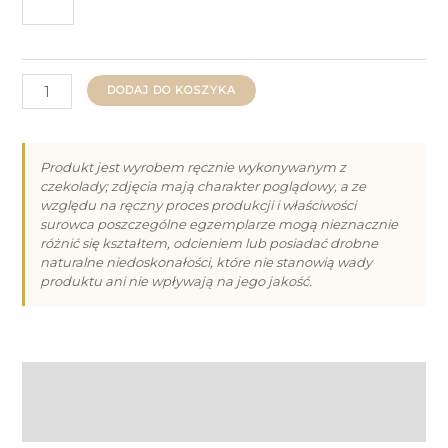
ilość
DODAJ DO KOSZYKA
Czekolada
Biała
z
Produkt jest wyrobem ręcznie wykonywanym z
czekolady; zdjęcia mają charakter poglądowy, a ze
Żurawiną
względu na ręczny proces produkcji i właściwości
i
surowca poszczególne egzemplarze mogą nieznacznie
Pistacjami
różnić się kształtem, odcieniem lub posiadać drobne
naturalne niedoskonałości, które nie stanowią wady
80g
produktu ani nie wpływają na jego jakość.
Opis
Informacje dodatkowe