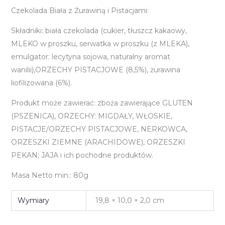
Czekolada Biała z Żurawiną i Pistacjami:
Składniki: biała czekolada (cukier, tłuszcz kakaowy,
MLEKO w proszku, serwatka w proszku (z MLEKA),
emulgator: lecytyna sojowa, naturalny aromat
wanilii),ORZECHY PISTACJOWE (8,5%), żurawina
liofilizowana (6%).
Produkt może zawierać: zboża zawierające GLUTEN
(PSZENICA), ORZECHY: MIGDAŁY, WŁOSKIE,
PISTACJE/ORZECHY PISTACJOWE, NERKOWCA,
ORZESZKI ZIEMNE (ARACHIDOWE), ORZESZKI
PEKAN; JAJA i ich pochodne produktów.
Masa Netto min.: 80g
Wymiary
19,8 × 10,0 × 2,0 cm