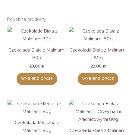
Podobne produkty
Czekolada Biała z Malinami
Czekolada Biała z Malinami
80g
80g
29,00
zł
29,00
zł
Ten
Ten
WYBIERZ OPCJE
WYBIERZ OPCJE
produkt
produk
ma
ma
wiele
wiele
wariantów.
wariant
Opcje
Opcje
można
można
Czekolada Mleczna z
wybrać
wybrać
Malinami 80g
Czekolada Biała z Malinami