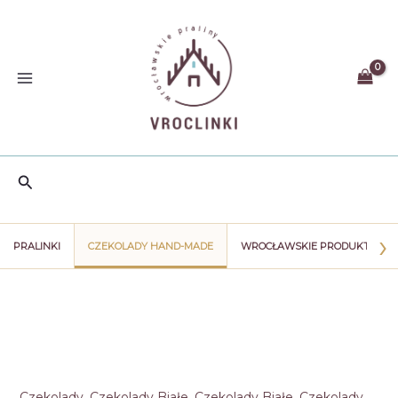
Przejdź
do
treści
Szukaj
›
PRALINKI
CZEKOLADY HAND-MADE
WROCŁAWSKIE PRODUKTY
Czekolady
,
Czekolady Białe
,
Czekolady Białe
,
Czekolady