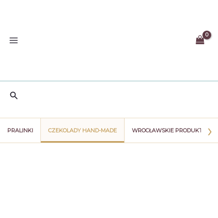
Przejdź
do
treści
Szukaj
›
PRALINKI
CZEKOLADY HAND-MADE
WROCŁAWSKIE PRODUKTY