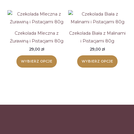
ma
wiele
wariant
Opcje
można
Czekolada Mleczna z
Czekolada Biała z Malinami
wybrać
Żurawiną i Pistacjami 80g
i Pistacjami 80g
na
29,00
zł
29,00
zł
stronie
Ten
Ten
WYBIERZ OPCJE
WYBIERZ OPCJE
produk
produkt
produk
ma
ma
wiele
wiele
wariantów.
wariant
Opcje
Opcje
można
można
wybrać
wybrać
na
na
stronie
stronie