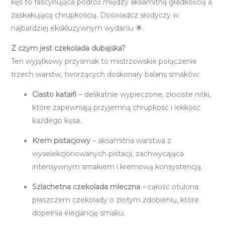
kęs to fascynująca podróż między aksamitną gładkością a
zaskakującą chrupkością. Doświadcz słodyczy w
najbardziej ekskluzywnym wydaniu 🌟.
Z czym jest czekolada dubajska?
Ten wyjątkowy przysmak to mistrzowskie połączenie
trzech warstw, tworzących doskonały balans smaków:
Ciasto kataifi
– delikatnie wypieczone, złociste nitki,
które zapewniają przyjemną chrupkość i lekkość
każdego kęsa.
Krem pistacjowy
– aksamitna warstwa z
wyselekcjonowanych pistacji, zachwycająca
intensywnym smakiem i kremową konsystencją.
Szlachetna czekolada mleczna
– całość otulona
płaszczem czekolady o złotym zdobieniu, które
dopełnia elegancję smaku.