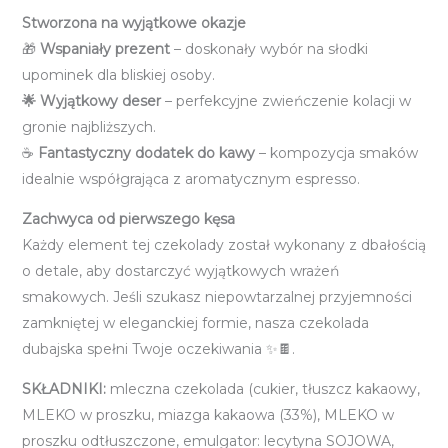
Stworzona na wyjątkowe okazje
🎁
Wspaniały prezent
– doskonały wybór na słodki
upominek dla bliskiej osoby.
🌟 Wyjątkowy deser
– perfekcyjne zwieńczenie kolacji w
gronie najbliższych.
☕
Fantastyczny dodatek do kawy
– kompozycja smaków
idealnie współgrająca z aromatycznym espresso.
Zachwyca od pierwszego kęsa
Każdy element tej czekolady został wykonany z dbałością
o detale, aby dostarczyć wyjątkowych wrażeń
smakowych. Jeśli szukasz niepowtarzalnej przyjemności
zamkniętej w eleganckiej formie, nasza czekolada
dubajska spełni Twoje oczekiwania ✨🍫.
SKŁADNIKI:
mleczna czekolada (cukier, tłuszcz kakaowy,
MLEKO w proszku, miazga kakaowa (33%), MLEKO w
proszku odtłuszczone, emulgator: lecytyna SOJOWA,