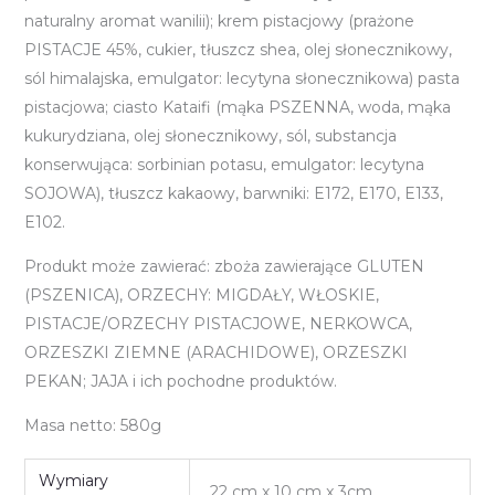
naturalny aromat wanilii); krem pistacjowy (prażone
PISTACJE 45%, cukier, tłuszcz shea, olej słonecznikowy,
sól himalajska, emulgator: lecytyna słonecznikowa) pasta
pistacjowa; ciasto Kataifi (mąka PSZENNA, woda, mąka
kukurydziana, olej słonecznikowy, sól, substancja
konserwująca: sorbinian potasu, emulgator: lecytyna
SOJOWA), tłuszcz kakaowy, barwniki: E172, E170, E133,
E102.
Produkt może zawierać: zboża zawierające GLUTEN
(PSZENICA), ORZECHY: MIGDAŁY, WŁOSKIE,
PISTACJE/ORZECHY PISTACJOWE, NERKOWCA,
ORZESZKI ZIEMNE (ARACHIDOWE), ORZESZKI
PEKAN; JAJA i ich pochodne produktów.
Masa netto: 580g
Wymiary
22 cm x 10 cm x 3cm