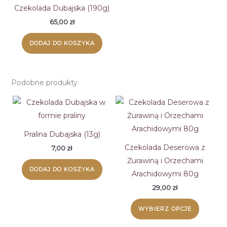
Czekolada Dubajska (190g)
65,00
zł
DODAJ DO KOSZYKA
Podobne produkty
Pralina Dubajska (13g)
Czekolada Deserowa z
7,00
zł
Żurawiną i Orzechami
DODAJ DO KOSZYKA
Arachidowymi 80g
29,00
zł
Ten
WYBIERZ OPCJE
produk