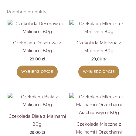
Podobne produkty
Czekolada Deserowa z
Czekolada Mleczna z
Malinami 80g
Malinami 80g
29,00
zł
29,00
zł
Ten
Ten
WYBIERZ OPCJE
WYBIERZ OPCJE
produkt
produk
ma
ma
wiele
wiele
wariantów.
wariant
Opcje
Opcje
można
można
Czekolada Biała z Malinami
wybrać
wybrać
80g
Czekolada Mleczna z
na
na
Malinami i Orzechami
29,00
zł