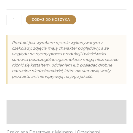
ilość
DODAJ DO KOSZYKA
Czekolada
Deserowa
z
Produkt jest wyrobem ręcznie wykonywanym z
czekolady; zdjęcia mają charakter poglądowy, a ze
Malinami
względu na ręczny proces produkcji i właściwości
i
surowca poszczególne egzemplarze mogą nieznacznie
Orzechami
różnić się kształtem, odcieniem lub posiadać drobne
naturalne niedoskonałości, które nie stanowią wady
Arachidowymi
produktu ani nie wpływają na jego jakość.
80g
Opis
Informacje dodatkowe
Czekolada Deserowa z Malinami i Orzechami