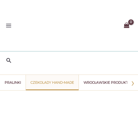
Przejdź
do
treści
Szukaj
›
PRALINKI
CZEKOLADY HAND-MADE
WROCŁAWSKIE PRODUKTY