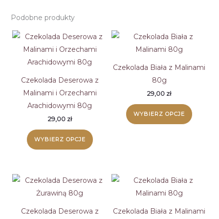
Podobne produkty
Czekolada Biała z Malinami
Czekolada Deserowa z
80g
Malinami i Orzechami
29,00
zł
Arachidowymi 80g
Ten
WYBIERZ OPCJE
produk
29,00
zł
Ten
ma
WYBIERZ OPCJE
produkt
wiele
ma
wariant
wiele
Opcje
wariantów.
można
Opcje
wybrać
można
na
Czekolada Deserowa z
Czekolada Biała z Malinami