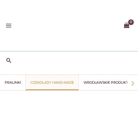
Przejdź
do
treści
Szukaj
›
PRALINKI
CZEKOLADY HAND-MADE
WROCŁAWSKIE PRODUKTY