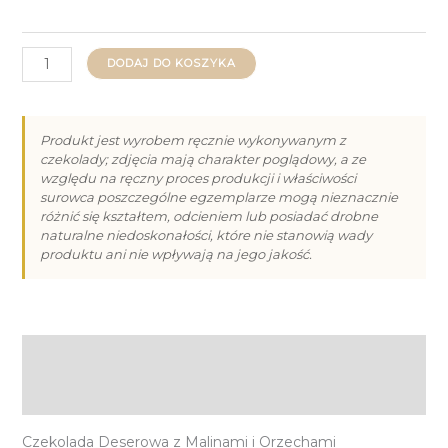
ilość
DODAJ DO KOSZYKA
Czekolada
Deserowa
z
Produkt jest wyrobem ręcznie wykonywanym z
czekolady; zdjęcia mają charakter poglądowy, a ze
Malinami
względu na ręczny proces produkcji i właściwości
i
surowca poszczególne egzemplarze mogą nieznacznie
Orzechami
różnić się kształtem, odcieniem lub posiadać drobne
naturalne niedoskonałości, które nie stanowią wady
Arachidowymi
produktu ani nie wpływają na jego jakość.
80g
Opis
Informacje dodatkowe
Czekolada Deserowa z Malinami i Orzechami