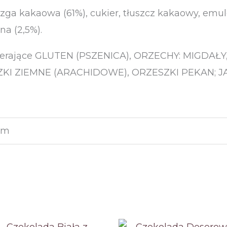
zga kakaowa (61%), cukier, tłuszcz kakaowy, emu
na (2,5%).
wierające GLUTEN (PSZENICA), ORZECHY: MIGDAŁ
 ZIEMNE (ARACHIDOWE), ORZESZKI PEKAN; JAJA
 cm