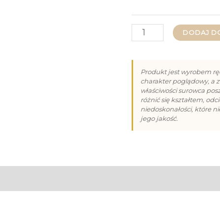
ilość
DODAJ D
Czekolada
Deserowa
Produkt jest wyrobem rę
z
charakter poglądowy, a z
właściwości surowca po
Żurawiną
różnić się kształtem, od
niedoskonałości, które n
80g
jego jakość.