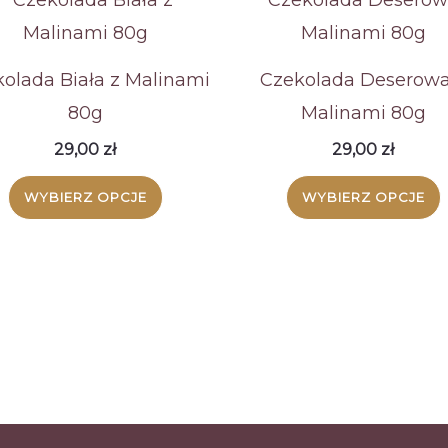
olada Biała z Malinami
Czekolada Deserowa
80g
Malinami 80g
29,00
zł
29,00
zł
Ten
WYBIERZ OPCJE
WYBIERZ OPCJE
produkt
ma
wiele
wariantów.
Opcje
można
wybrać
na