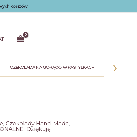
wych kosztów.
KT
›
CZEKOLADA NA GORĄCO W PASTYLKACH
KULE CZEK
e
,
Czekolady Hand-Made
,
JONALNE
,
Dziękuję