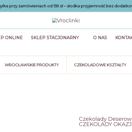
łka przy zamówieniach od 159 zł – słodka przyjemność bez dodatko
EP ONLINE
SKLEP STACJONARNY
O NAS
KONTA
WROCŁAWSKIE PRODUKTY
CZEKOLADOWE KSZTAŁTY
Czekolady Deserow
CZEKOLADY OKAZ