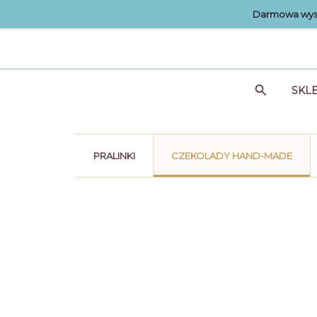
Przejdź
Darmowa wysy
do
treści
Szukaj
SKL
PRALINKI
CZEKOLADY HAND-MADE