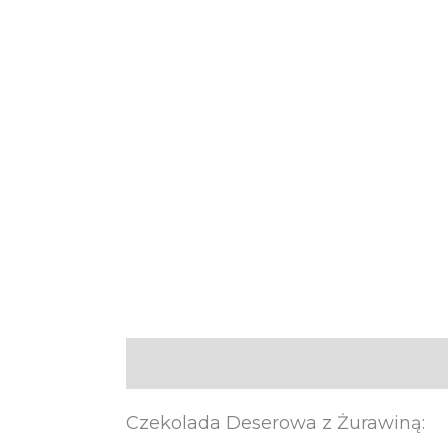
Opis
Informacje dodatkowe
Czekolada Deserowa z Żurawiną: