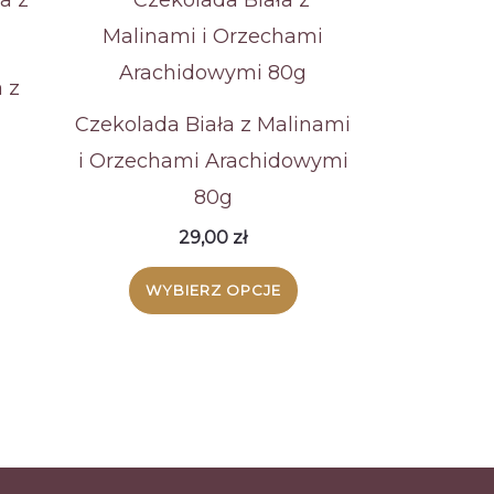
 z
Czekolada Biała z Malinami
i Orzechami Arachidowymi
80g
Ten
29,00
zł
produkt
ma
Ten
WYBIERZ OPCJE
wiele
produkt
wariantów.
ma
Opcje
wiele
można
wariantów.
wybrać
Opcje
na
można