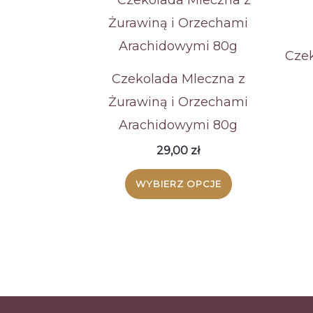
Czek
Czekolada Mleczna z
Żurawiną i Orzechami
Arachidowymi 80g
29,00
zł
Ten
WYBIERZ OPCJE
produkt
ma
wiele
wariantów.
Opcje
można