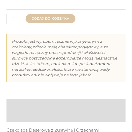
ilość
DODAJ DO KOSZYKA
Czekolada
Deserowa
z
Produkt jest wyrobem ręcznie wykonywanym z
czekolady; zdjęcia mają charakter poglądowy, a ze
Żurawiną
względu na ręczny proces produkcji i właściwości
i
surowca poszczególne egzemplarze mogą nieznacznie
Orzechami
różnić się kształtem, odcieniem lub posiadać drobne
naturalne niedoskonałości, które nie stanowią wady
Arachidowymi
produktu ani nie wpływają na jego jakość.
80g
Opis
Informacje dodatkowe
Czekolada Deserowa z Żurawiną i Orzechami