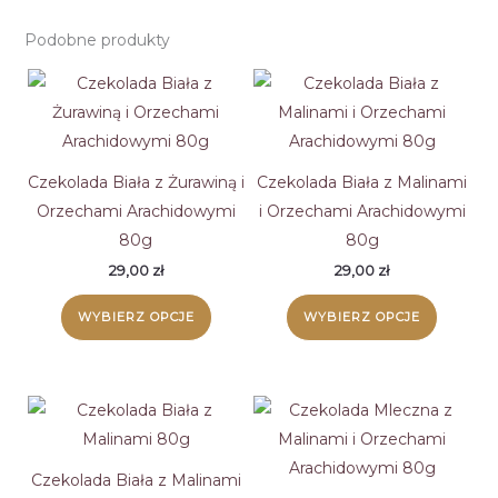
Podobne produkty
Czekolada Biała z Żurawiną i
Czekolada Biała z Malinami
Orzechami Arachidowymi
i Orzechami Arachidowymi
80g
80g
29,00
zł
29,00
zł
Ten
Ten
WYBIERZ OPCJE
WYBIERZ OPCJE
produkt
produk
ma
ma
wiele
wiele
wariantów.
wariant
Opcje
Opcje
można
można
Czekolada Biała z Malinami