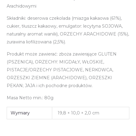
Arachidowymi
Składniki: deserowa czekolada (miazga kakaowa (61%),
cukier, tłuszcz kakaowy, emulgator: lecytyna SOJOWA,
naturalny aromat wanilii), ORZECHY ARACHIDOWE (15%),
żurawina liofilizowana (2,5%).
Produkt może zawierać: zboża zawierające GLUTEN
(PSZENICA), ORZECHY: MIGDAŁY, WŁOSKIE,
PISTACJE/ORZECHY PISTACJOWE, NERKOWCA,
ORZESZKI ZIEMNE (ARACHIDOWE), ORZESZKI
PEKAN; JAJA i ich pochodne produktów.
Masa Netto min.: 80g
Wymiary
19,8 × 10,0 × 2,0 cm