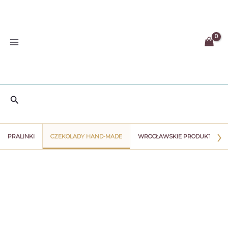
Przejdź
do
treści
Szukaj
›
PRALINKI
CZEKOLADY HAND-MADE
WROCŁAWSKIE PRODUKTY