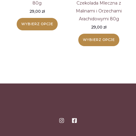
wybrać
wybrać
80g
Czekolada Mleczna z
na
na
Malinami i Orzechami
29,00
zł
stronie
stronie
Arachidowymi 80g
Ten
WYBIERZ OPCJE
produktu
produk
produkt
29,00
zł
ma
Ten
WYBIERZ OPCJE
wiele
produk
wariantów.
ma
Opcje
wiele
można
wariant
wybrać
Opcje
na
można
stronie
wybrać
produktu
na
stronie
produk