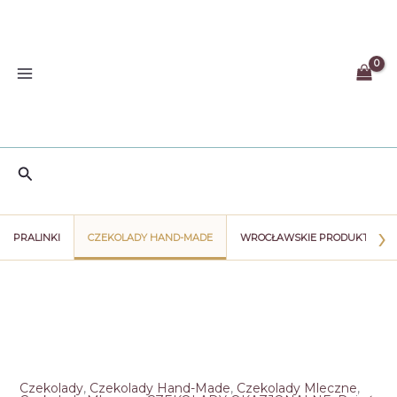
Przejdź
do
treści
Szukaj
›
PRALINKI
CZEKOLADY HAND-MADE
WROCŁAWSKIE PRODUKTY
Czekolady
,
Czekolady Hand-Made
,
Czekolady Mleczne
,