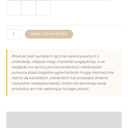
ilość
DODAJ DO KOSZYKA
Czekolada
Mleczna
z
Produkt jest wyrobem ręcznie wykonywanym z
czekolady; zdjęcia mają charakter poglądowy, a ze
Żurawiną
względu na ręczny proces produkcji i właściwości
80g
surowca poszczególne egzemplarze mogą nieznacznie
różnić się kształtem, odcieniem lub posiadać drobne
naturalne niedoskonałości, które nie stanowią wady
produktu ani nie wpływają na jego jakość.
Opis