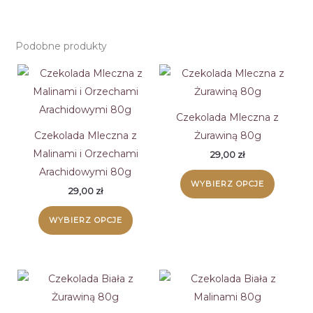
Podobne produkty
Czekolada Mleczna z
Czekolada Mleczna z
Żurawiną 80g
Malinami i Orzechami
29,00
zł
Arachidowymi 80g
Ten
WYBIERZ OPCJE
produk
29,00
zł
Ten
ma
WYBIERZ OPCJE
produkt
wiele
ma
wariant
wiele
Opcje
wariantów.
można
Opcje
wybrać