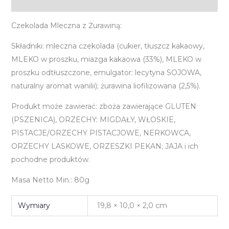
Informacje dodatkowe
Czekolada Mleczna z Żurawiną:
Składniki: mleczna czekolada (cukier, tłuszcz kakaowy,
MLEKO w proszku, miazga kakaowa (33%), MLEKO w
proszku odtłuszczone, emulgator: lecytyna SOJOWA,
naturalny aromat wanilii); żurawina liofilizowana (2,5%).
Produkt może zawierać: zboża zawierające GLUTEN
(PSZENICA), ORZECHY: MIGDAŁY, WŁOSKIE,
PISTACJE/ORZECHY PISTACJOWE, NERKOWCA,
ORZECHY LASKOWE, ORZESZKI PEKAN; JAJA i ich
pochodne produktów.
Masa Netto Min.: 80g
Wymiary
19,8 × 10,0 × 2,0 cm