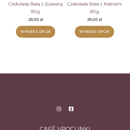
można
na
Czekolada Biała z Żurawiną
Czekolada Biała z Malinami
wybrać
stronie
80g
80g
na
produk
29,00
zł
29,00
zł
stronie
Ten
Ten
WYBIERZ OPCJE
WYBIERZ OPCJE
produktu
produkt
produk
ma
ma
wiele
wiele
wariantów.
wariant
Opcje
Opcje
można
można
wybrać
wybrać
na
na
stronie
stronie
produktu
produk
CAFÈ VROCLINKI