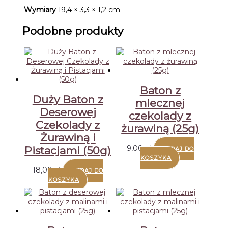
Wymiary
19,4 × 3,3 × 1,2 cm
Podobne produkty
Baton z
Duży Baton z
mlecznej
Deserowej
czekolady z
Czekolady z
żurawiną (25g)
Żurawiną i
9,00
zł
Pistacjami (50g)
DODAJ DO
KOSZYKA
18,00
zł
DODAJ DO
KOSZYKA