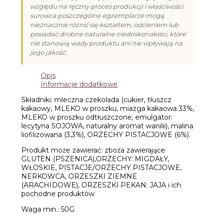
względu na ręczny proces produkcji i właściwości
i
surowca poszczególne egzemplarze mogą
Pistacjami
(50g)
nieznacznie różnić się kształtem, odcieniem lub
posiadać drobne naturalne niedoskonałości, które
nie stanowią wady produktu ani nie wpływają na
jego jakość.
Opis
Informacje dodatkowe
Składniki: mleczna czekolada (cukier, tłuszcz
kakaowy, MLEKO w proszku, miazga kakaowa 33%,
MLEKO w proszku odtłuszczone, emulgator:
lecytyna SOJOWA, naturalny aromat wanilii), malina
liofilizowana (3,3%), ORZECHY PISTACJOWE (6%).
Produkt może zawierać: zboża zawierające
GLUTEN (PSZENICA),ORZECHY: MIGDAŁY,
WŁOSKIE, PISTACJE/ORZECHY PISTACJOWE,
NERKOWCA, ORZESZKI ZIEMNE
(ARACHIDOWE), ORZESZKI PEKAN; JAJA i ich
pochodne produktów
Waga min.: 50G