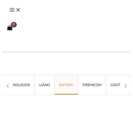
Przejdź
do
treści
Szukaj
‹
›
Y W CZEKOLADZIE
LIZAKI
BATONY
PIERNICZKI
CIASTKA