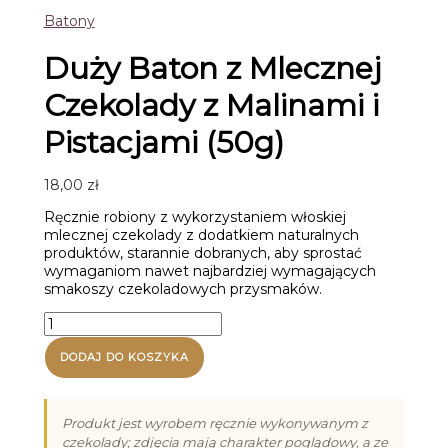
Batony
Duży Baton z Mlecznej
Czekolady z Malinami i
Pistacjami (50g)
18,00
zł
Ręcznie robiony z wykorzystaniem włoskiej
mlecznej czekolady z dodatkiem naturalnych
produktów, starannie dobranych, aby sprostać
wymaganiom nawet najbardziej wymagających
smakoszy czekoladowych przysmaków.
ilość
Duży
Baton
DODAJ DO KOSZYKA
z
Mlecznej
Czekolady
Produkt jest wyrobem ręcznie wykonywanym z
z
czekolady; zdjęcia mają charakter poglądowy, a ze
Malinami