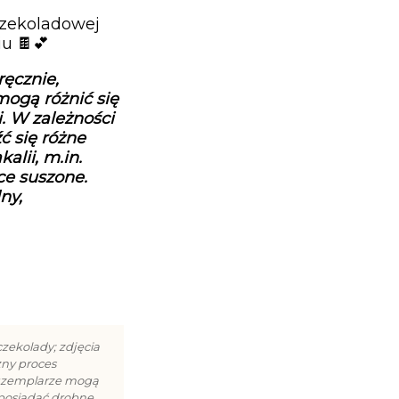
czekoladowej
u 🍫💕
ęcznie,
ogą różnić się
. W zależności
ć się różne
alii, m.in.
ce suszone.
ny,
zekolady; zdjęcia
zny proces
egzemplarze mogą
 posiadać drobne