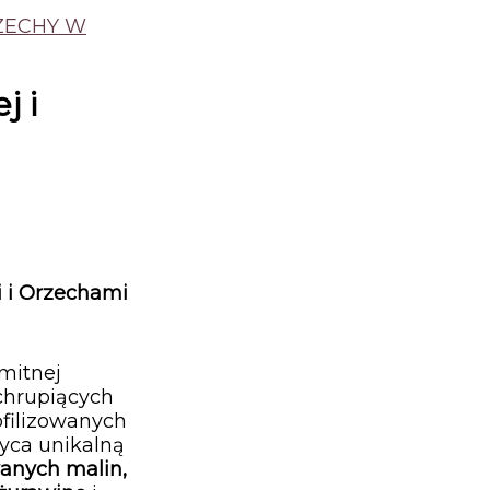
ZECHY W
j i
 i Orzechami
mitnej
chrupiących
filizowanych
yca unikalną
owanych malin,