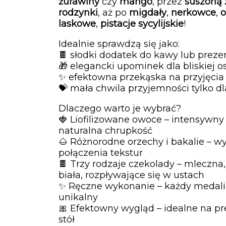
żurawiny
czy
mango
, przez
suszoną 
rodzynki
, aż po
migdały
,
nerkowce
,
o
laskowe
,
pistacje sycylijskie
!
Idealnie sprawdzą się jako:
🍫 słodki dodatek do kawy lub preze
🎁 elegancki upominek dla bliskiej o
✨ efektowna przekąska na przyjęcia 
💝 mała chwila przyjemności tylko dl
Dlaczego warto je wybrać?
🍓 Liofilizowane owoce – intensywny
naturalna chrupkość
🌰 Różnorodne orzechy i bakalie – w
połączenia tekstur
🍫 Trzy rodzaje czekolady – mleczna
biała, rozpływające się w ustach
✨ Ręczne wykonanie – każdy medali
unikalny
🎀 Efektowny wygląd – idealne na pre
stół