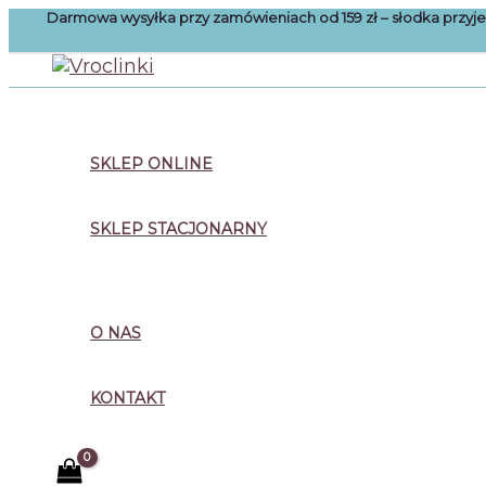
Przejdź
Darmowa wysyłka przy zamówieniach od 159 zł – słodka przy
do
treści
Szukaj
SKLEP ONLINE
SKLEP STACJONARNY
O NAS
KONTAKT