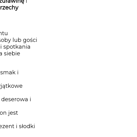
żurawinę
i
rzechy
ntu
soby lub gości
i spotkania
a siebie
 smak i
yjątkowe
, deserowa i
on jest
zent i słodki