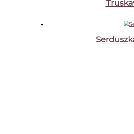
Truskaw
Serduszka