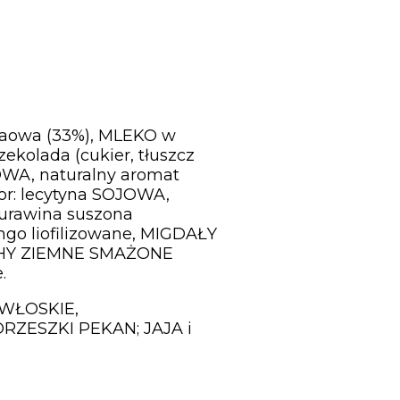
akaowa (33%), MLEKO w
ekolada (cukier, tłuszcz
OWA, naturalny aromat
tor: lecytyna SOJOWA,
żurawina suszona
mango liofilizowane, MIGDAŁY
CHY ZIEMNE SMAŻONE
.
 WŁOSKIE,
ZESZKI PEKAN; JAJA i