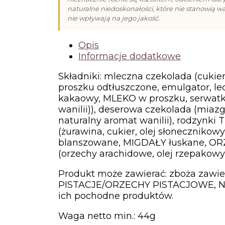
z
naturalne niedoskonałości, które nie stanowią w
dodatkami
nie wpływają na jego jakość.
(44g)
Opis
Informacje dodatkowe
Składniki: mleczna czekolada (cuki
proszku odtłuszczone, emulgator, lec
kakaowy, MLEKO w proszku, serwatk
wanilii)), deserowa czekolada (miaz
naturalny aromat wanilii), rodzynki
(żurawina, cukier, olej słonecznikow
blanszowane, MIGDAŁY łuskane,
(orzechy arachidowe, olej rzepako
Produkt może zawierać: zboża zaw
PISTACJE/ORZECHY PISTACJOWE, N
ich pochodne produktów.
Waga netto min.: 44g