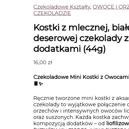
Czekoladowe Kształty
,
OWOCE I OR
CZEKOLADZIE
Kostki z mlecznej, białe
deserowej czekolady z
dodatkami (44g)
16,00
zł
Czekoladowe Mini Kostki z Owocami
🍫✨
Ręcznie tworzone mini kostki z aksa
czekolady to wyjątkowe połączenie 
orzechów i intensywnych owoców lio
oraz suszonych. Każda kostka zachw
kompozycją dodatków – od
liofiliz