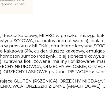
ady produktu ani
er, tłuszcz kakaowy, MLEKO w proszku, miazga k
ytyna SOJOWA, naturalny aromat wanilii), biała cz
a w proszku (z MLEKA), emulgator: lecytyna SOJ
ga kakaowa 61%, cukier, tłuszcz kakaowy, emulga
 Thompson Jumbo (rodzynki, olej słonecznikowy), 
y), żurawina liofilizowana, maliny liofilizowane, 
 ORZECHY NERKOWCA, ORZECHY WŁOSKIE, ORZE
wy), ORZECHY LASKOWE prażone, PISTACJE łuskane
ierające GLUTEN (PSZENICA), ORZECHY: MIGDAŁY,
ERKOWCA, ORZESZKI ZIEMNE (ARACHIDOWE), OR