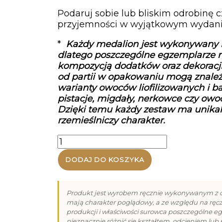
Podaruj sobie lub bliskim odrobinę 
przyjemności w wyjątkowym wydani
*
Każdy medalion jest wykonywany r
dlatego poszczególne egzemplarze m
kompozycją dodatków oraz dekoracji
od partii w opakowaniu mogą znaleź
warianty owoców liofilizowanych i bak
pistacje, migdały, nerkowce czy owo
Dzięki temu każdy zestaw ma unikal
rzemieślniczy charakter.
ilość
Kostki
DODAJ DO KOSZYKA
z
mlecznej,
białej
i
Produkt jest wyrobem ręcznie wykonywanym z c
mają charakter poglądowy, a ze względu na ręc
deserowej
produkcji i właściwości surowca poszczególne 
czekolady
nieznacznie różnić się kształtem, odcieniem lub