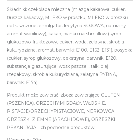
Składniki: czekolada mleczna (miazga kakaowa, cukier,
tłuszcz kakaowy, MLEKO w proszku, MLEKO w proszku
odtłuszczone, emulgator: lecytyna SOJOWA, naturalny
aromat waniliowy), kakao, pianki marshmallow (syrop
glukozowo-fruktozowy, cukier, woda, żelatyna, skrobia
kukurydziana, aromat, barwniki: E100, E162, E131), posypka
(cukier, syrop glukozowy, dekstryna, barwnik: E120,
substancje glazurujące: wosk pszczeli, talk, olej
rzepakowy, skrobia kukurydziana, żelatyna RYBNA,
barwnik: E174)
Produkt może zawierać: zboża zawierające GLUTEN
(PSZENICA), ORZECHY:MIGDAŁY, WŁOSKIE,
PISTACJE/ORZECHYPISTACJOWE, NERKOWCA,
ORZESZKI ZIEMNE (ARACHIDOWE), ORZESZKI
PEKAN; JAJA i ich pochodne produktów.
Waga min.: 60g