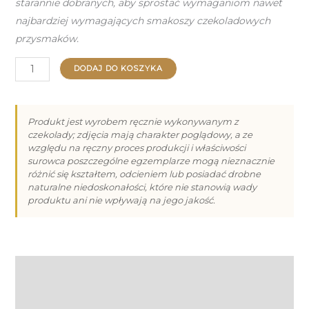
starannie dobranych, aby sprostać wymaganiom nawet
najbardziej wymagających smakoszy czekoladowych
przysmaków.
ilość
DODAJ DO KOSZYKA
Kula
z
mlecznej
Produkt jest wyrobem ręcznie wykonywanym z
czekolady; zdjęcia mają charakter poglądowy, a ze
czekolady
względu na ręczny proces produkcji i właściwości
IV
surowca poszczególne egzemplarze mogą nieznacznie
60g
różnić się kształtem, odcieniem lub posiadać drobne
naturalne niedoskonałości, które nie stanowią wady
produktu ani nie wpływają na jego jakość.
Opis
Informacje dodatkowe