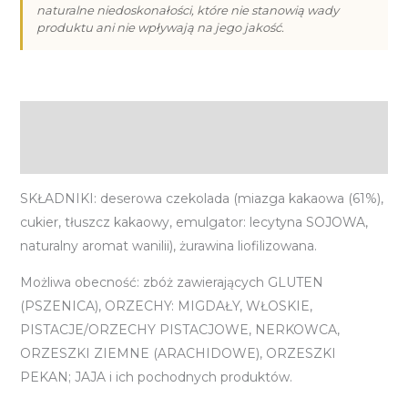
naturalne niedoskonałości, które nie stanowią wady
żurawiną
produktu ani nie wpływają na jego jakość.
(30g)
Opis
Informacje dodatkowe
SKŁADNIKI: deserowa czekolada (miazga kakaowa (61%),
cukier, tłuszcz kakaowy, emulgator: lecytyna SOJOWA,
naturalny aromat wanilii), żurawina liofilizowana.
Możliwa obecność: zbóż zawierających GLUTEN
(PSZENICA), ORZECHY: MIGDAŁY, WŁOSKIE,
PISTACJE/ORZECHY PISTACJOWE, NERKOWCA,
ORZESZKI ZIEMNE (ARACHIDOWE), ORZESZKI
PEKAN; JAJA i ich pochodnych produktów.