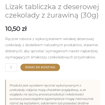
Lizak tabliczka z deserowej
czekolady z żurawiną (30g)
10,50
zł
Ręcznie robiona z wykorzystaniem włoskiej deserowej
czekolady z dodatkiem naturalnych produktów, starannie
dobranych, aby sprostać wymaganiom nawet najbardziej
wymagających smakoszy czekoladowych przysmaków.
ilość
DODAJ DO KOSZYKA
Lizak
tabliczka
z
Produkt jest wyrobem ręcznie wykonywanym z
czekolady; zdjęcia mają charakter poglądowy, a ze
deserowej
względu na ręczny proces produkcji i właściwości
czekolady
surowca poszczególne egzemplarze mogą nieznacznie
z
różnić się kształtem, odcieniem lub posiadać drobne