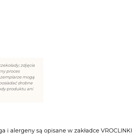
zekolady; zdjęcia
zny proces
egzemplarze mogą
 posiadać drobne
ady produktu ani
a i alergeny są opisane w zakładce VROCLINKI