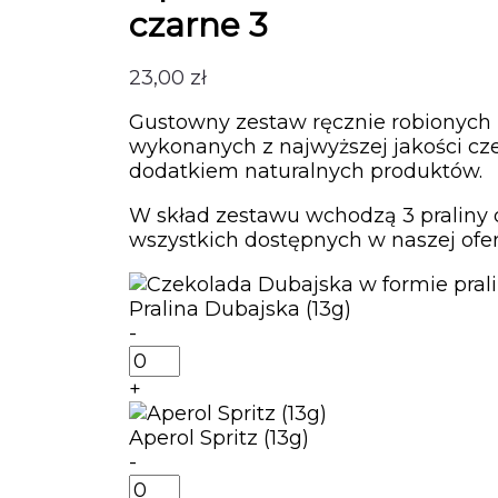
czarne 3
23,00
zł
Gustowny zestaw ręcznie robionych 
wykonanych z najwyższej jakości cz
dodatkiem naturalnych produktów.
W skład zestawu wchodzą 3 praliny
wszystkich dostępnych w naszej ofer
Pralina Dubajska (13g)
-
ilość
Pralina
+
Dubajska
(13g)
Aperol Spritz (13g)
-
ilość