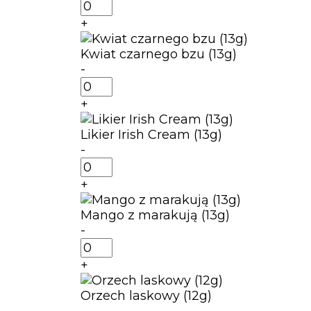
ilość
Kokos
+
z
owocami
Kwiat czarnego bzu (13g)
egzotycznymi
-
(13g)
ilość
Kwiat
+
czarnego
bzu
Likier Irish Cream (13g)
(13g)
-
ilość
Likier
+
Irish
Cream
Mango z marakują (13g)
(13g)
-
ilość
Mango
+
z
marakują
Orzech laskowy (12g)
(13g)
-