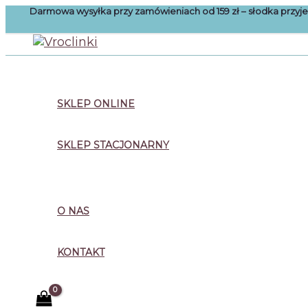
Przejdź
Darmowa wysyłka przy zamówieniach od 159 zł – słodka przy
do
treści
Szukaj
SKLEP ONLINE
SKLEP STACJONARNY
O NAS
KONTAKT