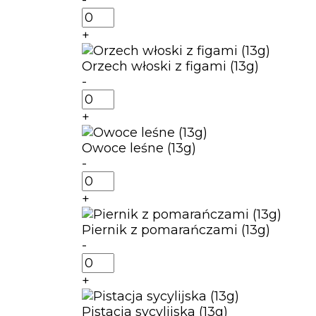
ilość
Orzech
+
laskowy
(12g)
Orzech włoski z figami (13g)
-
ilość
Orzech
+
włoski
z
Owoce leśne (13g)
figami
-
(13g)
ilość
Owoce
+
leśne
(13g)
Piernik z pomarańczami (13g)
-
ilość
Piernik
+
z
pomarańczami
Pistacja sycylijska (13g)