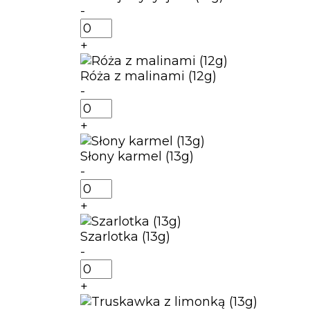
(13g)
-
ilość
Pistacja
+
sycylijska
(13g)
Róża z malinami (12g)
-
ilość
Róża
+
z
malinami
Słony karmel (13g)
(12g)
-
ilość
Słony
+
karmel
(13g)
Szarlotka (13g)
-
ilość
Szarlotka
+
(13g)