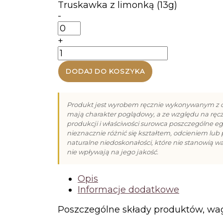
Truskawka z limonką (13g)
-
ilość
Truskawka
+
z
ilość
limonką
Opakowanie
(13g)
DODAJ DO KOSZYKA
standardowe
czarne
3
Produkt jest wyrobem ręcznie wykonywanym z c
mają charakter poglądowy, a ze względu na ręc
produkcji i właściwości surowca poszczególne 
nieznacznie różnić się kształtem, odcieniem lub
naturalne niedoskonałości, które nie stanowią w
nie wpływają na jego jakość.
Opis
Informacje dodatkowe
Poszczególne składy produktów, wag