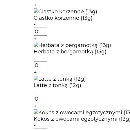
Aperol
+
Spritz
(13g)
Ciastko korzenne (13g)
-
ilość
Ciastko
+
korzenne
(13g)
Herbata z bergamotką (13g)
-
ilość
Herbata
+
z
bergamotką
Latte z tonką (12g)
(13g)
-
ilość
Latte
+
z
tonką
Kokos z owocami egzotycznymi (13g
(12g)
-