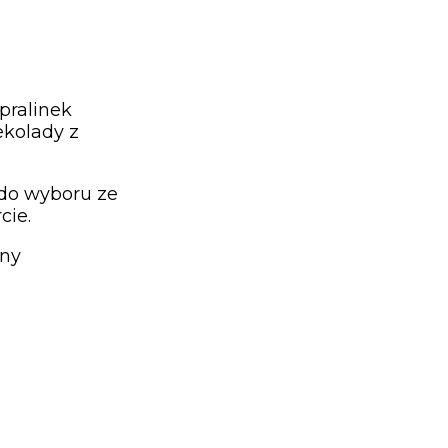
pralinek
ekolady z
 do wyboru ze
cie.