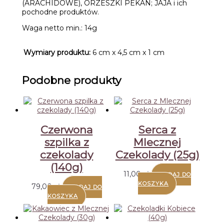
(ARACHIDOWE), ORZESZKI PEKAN; JAJA i ich
pochodne produktów.
Waga netto min.: 14g
Wymiary produktu:
6 cm x 4,5 cm x 1 cm
Podobne produkty
Czerwona
Serca z
szpilka z
Mlecznej
czekolady
Czekolady (25g)
(140g)
11,00
zł
DODAJ DO
KOSZYKA
79,00
zł
DODAJ DO
KOSZYKA