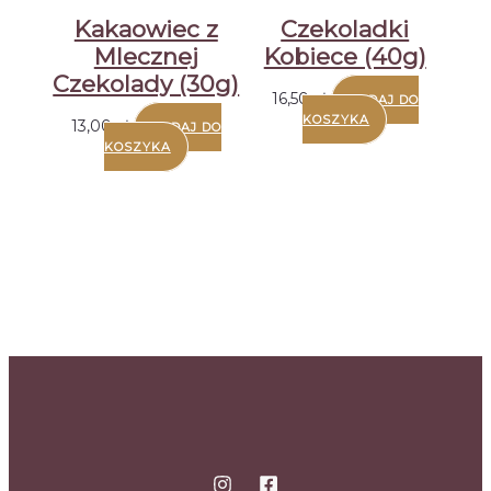
Kakaowiec z
Czekoladki
Mlecznej
Kobiece (40g)
Czekolady (30g)
16,50
zł
DODAJ DO
KOSZYKA
13,00
zł
DODAJ DO
KOSZYKA