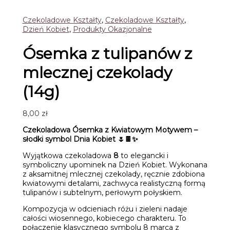
Czekoladowe Kształty
,
Czekoladowe Kształty
,
Dzień Kobiet
,
Produkty Okazjonalne
Ósemka z tulipanów z
mlecznej czekolady
(14g)
8,00
zł
Czekoladowa Ósemka z Kwiatowym Motywem –
słodki symbol Dnia Kobiet 🌷🍫✨
Wyjątkowa czekoladowa
8
to elegancki i
symboliczny upominek na Dzień Kobiet. Wykonana
z aksamitnej mlecznej czekolady, ręcznie zdobiona
kwiatowymi detalami, zachwyca realistyczną formą
tulipanów i subtelnym, perłowym połyskiem.
Kompozycja w odcieniach różu i zieleni nadaje
całości wiosennego, kobiecego charakteru. To
połączenie klasycznego symbolu 8 marca z