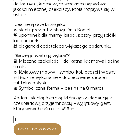
delikatnym, kremowym smakiem najwyższej
jakości mlecznej czekolady, która rozpływa się w
ustach.
Idealnie sprawdzi się jako:
🌷 słodki prezent z okazji Dnia Kobiet
💝 upominek dla mamy, babci, siostry, przyjaciółki
lub partnerki
🎁 elegancki dodatek do większego podarunku
Dlaczego warto ją wybrać?
🍫 Mleczna czekolada – delikatna, kremowa i pełna
smaku
🌷 Kwiatowy motyw – symbol kobiecości i wiosny
✨ Ręczne wykonanie – dopracowane detale i
subtelny połysk
🎀 Symboliczna forma – idealna na 8 marca
Podaruj słodką ósemkę, która łączy elegancję z
czekoladową przyjemnością – wyjątkowy gest,
który wywoła uśmiech 💕🍫✨
ilość
Ósemka
z
DODAJ DO KOSZYKA
tulipanów