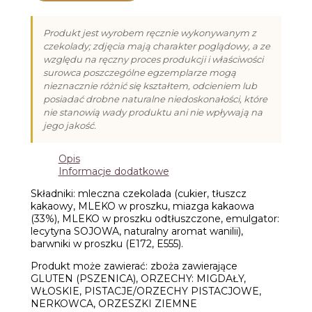
z
mlecznej
Produkt jest wyrobem ręcznie wykonywanym z
czekolady
czekolady; zdjęcia mają charakter poglądowy, a ze
(14g)
względu na ręczny proces produkcji i właściwości
surowca poszczególne egzemplarze mogą
nieznacznie różnić się kształtem, odcieniem lub
posiadać drobne naturalne niedoskonałości, które
nie stanowią wady produktu ani nie wpływają na
jego jakość.
Opis
Informacje dodatkowe
Składniki: mleczna czekolada (cukier, tłuszcz
kakaowy, MLEKO w proszku, miazga kakaowa
(33%), MLEKO w proszku odtłuszczone, emulgator:
lecytyna SOJOWA, naturalny aromat wanilii),
barwniki w proszku (E172, E555).
Produkt może zawierać: zboża zawierające
GLUTEN (PSZENICA), ORZECHY: MIGDAŁY,
WŁOSKIE, PISTACJE/ORZECHY PISTACJOWE,
NERKOWCA, ORZESZKI ZIEMNE