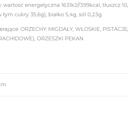
wartość energetyczna 1631kJ//399kcal, tłuszcz 1
tym cukry 35,6g), białko 5,4g, sól 0,23g.
wierające: ORZECHY: MIGDAŁY, WŁOSKIE, PISTAC
RACHIDOWE), ORZESZKI PEKAN.
 cm