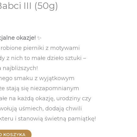
abci III (50g)
jalne okazje!
✨
 robione pierniki z motywami
y z nich to małe dzieło sztuki –
 najbliższych!
yjnego smaku z wyjątkowym
e stają się niezapomnianym
łe na każdą okazję, urodziny czy
wołują uśmiech, dodają chwili
teru i stanowią świetną pamiątkę!
O KOSZYKA