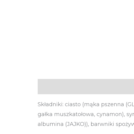
Opis
Informacje dodatkowe
Składniki: ciasto (mąka pszenna (G
gałka muszkatołowa, cynamon), syro
albumina (JAJKO)), barwniki spoży