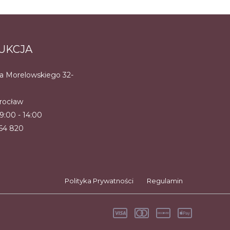
wybrać
Opcje
na
można
stronie
wybrać
UKCJA
produktu
na
na Morelowskiego 32-
stronie
produktu
rocław
 9:00 - 14:00
464 820
Polityka Prywatności
Regulamin