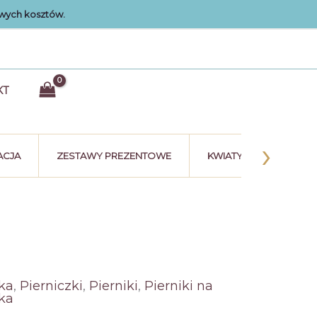
wych kosztów.
KT
›
ACJA
ZESTAWY PREZENTOWE
KWIATY Z CZEKOLADY
ka
,
Pierniczki
,
Pierniki
,
Pierniki na
ka