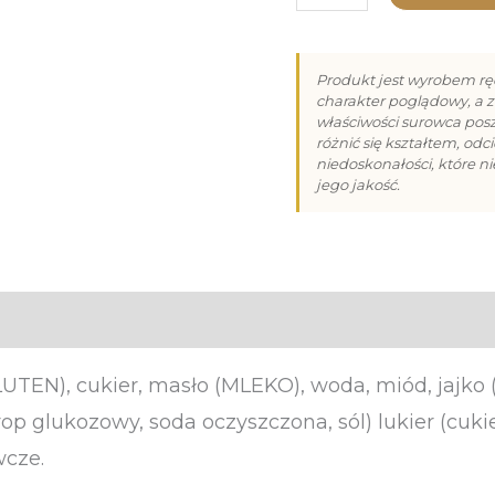
Piernik
dla
Produkt jest wyrobem rę
Babci
charakter poglądowy, a z
właściwości surowca po
III
różnić się kształtem, od
niedoskonałości, które n
(50g)
jego jakość.
LUTEN), cukier, masło (MLEKO), woda, miód, jajko 
p glukozowy, soda oczyszczona, sól) lukier (cuki
wcze.