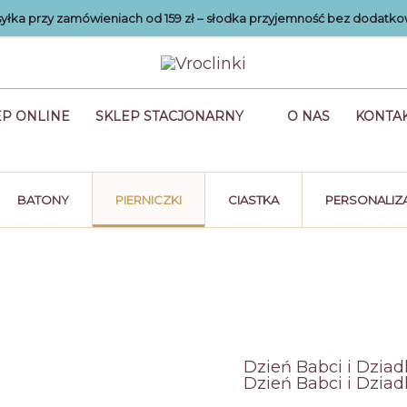
łka przy zamówieniach od 159 zł – słodka przyjemność bez dodatko
EP ONLINE
SKLEP STACJONARNY
O NAS
KONTA
BATONY
PIERNICZKI
CIASTKA
PERSONALIZ
Dzień Babci i Dziad
Dzień Babci i Dziad