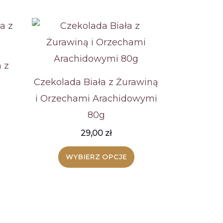
 z
Czekolada Biała z Żurawiną
i Orzechami Arachidowymi
80g
Ten
29,00
zł
produkt
ma
Ten
WYBIERZ OPCJE
wiele
produkt
wariantów.
ma
Opcje
wiele
można
wariantów.