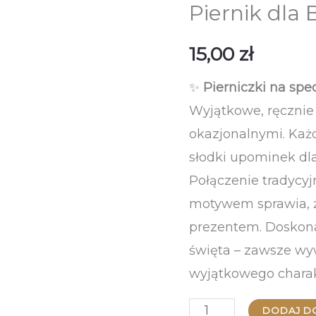
Piernik dla B
15,00
zł
✨
Pierniczki na spec
Wyjątkowe, ręcznie
okazjonalnymi. Każd
słodki upominek dla
Połączenie tradyc
motywem sprawia, ż
prezentem. Doskona
święta – zawsze wy
wyjątkowego charak
ilość
DODAJ D