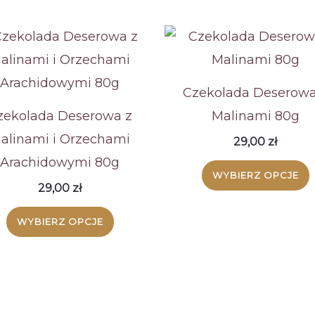
Czekolada Deserowa
zekolada Deserowa z
Malinami 80g
alinami i Orzechami
29,00
zł
Arachidowymi 80g
WYBIERZ OPCJE
29,00
zł
Ten
WYBIERZ OPCJE
produkt
ma
wiele
wariantów.